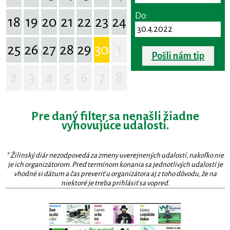
Do:
18
19
20
21
22
23
24
25
26
27
28
29
30
1
Pošli nám tip
2
3
4
5
6
7
8
Pre daný filter sa nenašli žiadne
vyhovujúce udalosti.
* Žilinský diár nezodpovedá za zmeny uverejnených udalostí, nakoľko nie
je ich organizátorom. Pred termínom konania sa jednotlivých udalostí je
vhodné si dátum a čas preveriť u organizátora aj z toho dôvodu, že na
niektoré je treba prihlásiť sa vopred.