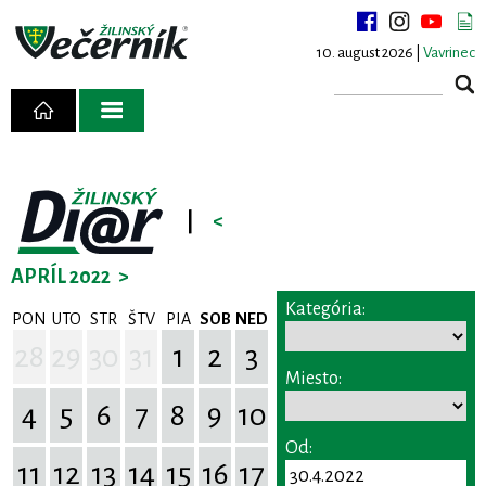
10. august 2026 |
Vavrinec
|
<
APRÍL 2022
>
Kategória:
PON
UTO
STR
ŠTV
PIA
SOB
NED
28
29
30
31
1
2
3
Miesto:
4
5
6
7
8
9
10
Od:
11
12
13
14
15
16
17