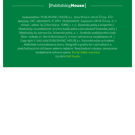
Vydavateľsťvo: PUBLISHING HOUSE a.s., Jána Milca 6, 010 01 Žilina, IČO:
46495959, DIČ: 2820016078, IČ DPH: SK2820016078, Zapísané v OR SR Žilina: vl. č.
10764/L, oddiel: Sa | Distribúcia: TOPAS, s. r. o., Slovenská pošta a kolportéri |
Objednávky na predplatné: prijíma každá pošta a doručovateľ Slovenskej pošty |
Objednávky do zahraničia: Slovenská pošta, a. s., Stredisko predplatného tlače,
Nám. slobody 27, 810 05 Bratislava 15, e-mail:
zahranicna.tlac@slposta.sk
. |
Copyright © 2012-2026 PUBLISHING HOUSE a.s. Autorské práva vyhradené.
Akékoľvek rozmnožovanie textu, fotografií a grafov len s výhradným a
predchádzajúcim súhlasom vedenia redakcie. Nevyžiadané rukopisy nevraciame,
neobjednané nehonorujeme.
Etický kódex novinára
Vyrobilo
Soft Studio