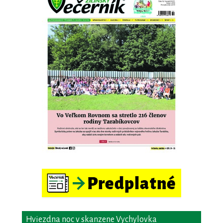
Hviezdna noc v skanzene Vychylovka