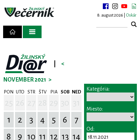
8. august 2026 |
Oskár
|
<
NOVEMBER 2021
>
Kategória:
PON
UTO
STR
ŠTV
PIA
SOB
NED
25
26
27
28
29
30
31
Miesto:
1
2
3
4
5
6
7
Od:
8
9
10
11
12
13
14