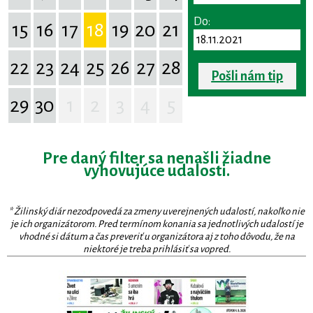
Do:
15
16
17
18
19
20
21
22
23
24
25
26
27
28
Pošli nám tip
29
30
1
2
3
4
5
Pre daný filter sa nenašli žiadne
vyhovujúce udalosti.
* Žilinský diár nezodpovedá za zmeny uverejnených udalostí, nakoľko nie
je ich organizátorom. Pred termínom konania sa jednotlivých udalostí je
vhodné si dátum a čas preveriť u organizátora aj z toho dôvodu, že na
niektoré je treba prihlásiť sa vopred.