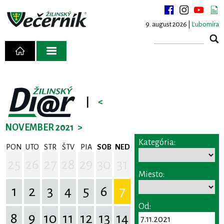
9. august 2026 |
Ľubomíra
|
<
NOVEMBER 2021
>
Kategória:
PON
UTO
STR
ŠTV
PIA
SOB
NED
25
26
27
28
29
30
31
Miesto:
1
2
3
4
5
6
7
Od:
8
9
10
11
12
13
14