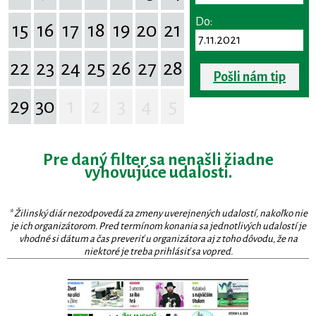
Do:
15
16
17
18
19
20
21
22
23
24
25
26
27
28
Pošli nám tip
29
30
1
2
3
4
5
Pre daný filter sa nenašli žiadne
vyhovujúce udalosti.
* Žilinský diár nezodpovedá za zmeny uverejnených udalostí, nakoľko nie
je ich organizátorom. Pred termínom konania sa jednotlivých udalostí je
vhodné si dátum a čas preveriť u organizátora aj z toho dôvodu, že na
niektoré je treba prihlásiť sa vopred.