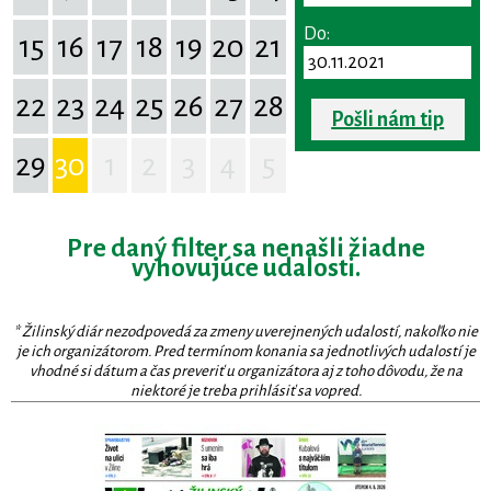
Do:
15
16
17
18
19
20
21
22
23
24
25
26
27
28
Pošli nám tip
29
30
1
2
3
4
5
Pre daný filter sa nenašli žiadne
vyhovujúce udalosti.
* Žilinský diár nezodpovedá za zmeny uverejnených udalostí, nakoľko nie
je ich organizátorom. Pred termínom konania sa jednotlivých udalostí je
vhodné si dátum a čas preveriť u organizátora aj z toho dôvodu, že na
niektoré je treba prihlásiť sa vopred.