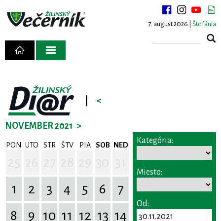
7. august 2026 |
Štefánia
|
<
NOVEMBER 2021
>
Kategória:
PON
UTO
STR
ŠTV
PIA
SOB
NED
25
26
27
28
29
30
31
Miesto:
1
2
3
4
5
6
7
Od:
8
9
10
11
12
13
14