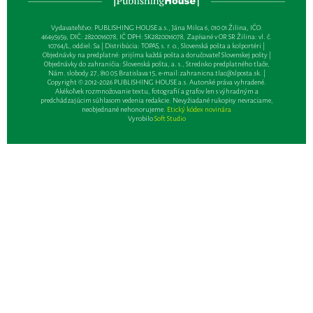
Vydavateľsťvo: PUBLISHING HOUSE a.s., Jána Milca 6, 010 01 Žilina, IČO:
46495959, DIČ: 2820016078, IČ DPH: SK2820016078, Zapísané v OR SR Žilina: vl. č.
10764/L, oddiel: Sa | Distribúcia: TOPAS, s. r. o., Slovenská pošta a kolportéri |
Objednávky na predplatné: prijíma každá pošta a doručovateľ Slovenskej pošty |
Objednávky do zahraničia: Slovenská pošta, a. s., Stredisko predplatného tlače,
Nám. slobody 27, 810 05 Bratislava 15, e-mail:
zahranicna.tlac@slposta.sk
. |
Copyright © 2012-2026 PUBLISHING HOUSE a.s. Autorské práva vyhradené.
Akékoľvek rozmnožovanie textu, fotografií a grafov len s výhradným a
predchádzajúcim súhlasom vedenia redakcie. Nevyžiadané rukopisy nevraciame,
neobjednané nehonorujeme.
Etický kódex novinára
Vyrobilo
Soft Studio