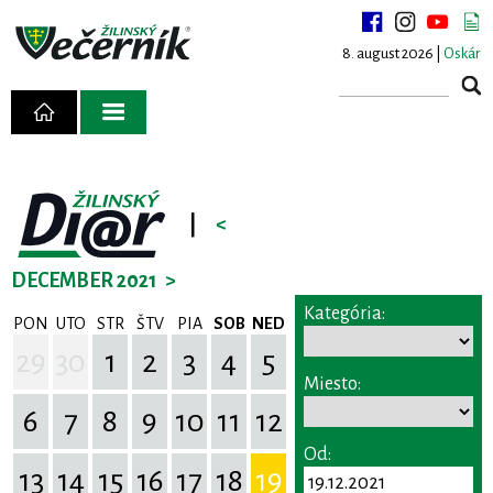
8. august 2026 |
Oskár
|
<
DECEMBER 2021
>
Kategória:
PON
UTO
STR
ŠTV
PIA
SOB
NED
29
30
1
2
3
4
5
Miesto:
6
7
8
9
10
11
12
Od:
13
14
15
16
17
18
19