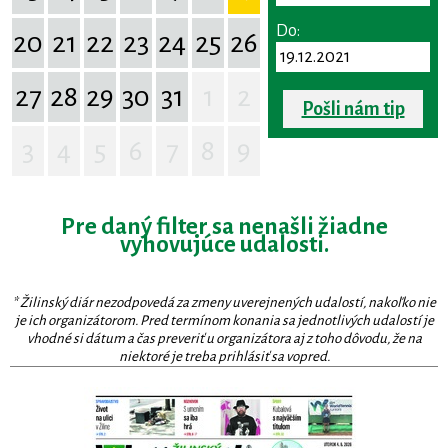
Do:
20
21
22
23
24
25
26
27
28
29
30
31
1
2
Pošli nám tip
3
4
5
6
7
8
9
Pre daný filter sa nenašli žiadne
vyhovujúce udalosti.
* Žilinský diár nezodpovedá za zmeny uverejnených udalostí, nakoľko nie
je ich organizátorom. Pred termínom konania sa jednotlivých udalostí je
vhodné si dátum a čas preveriť u organizátora aj z toho dôvodu, že na
niektoré je treba prihlásiť sa vopred.