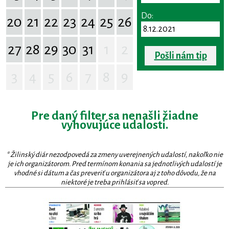
Do:
20
21
22
23
24
25
26
27
28
29
30
31
1
2
Pošli nám tip
3
4
5
6
7
8
9
Pre daný filter sa nenašli žiadne
vyhovujúce udalosti.
* Žilinský diár nezodpovedá za zmeny uverejnených udalostí, nakoľko nie
je ich organizátorom. Pred termínom konania sa jednotlivých udalostí je
vhodné si dátum a čas preveriť u organizátora aj z toho dôvodu, že na
niektoré je treba prihlásiť sa vopred.