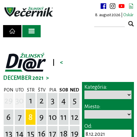
8. august 2026 |
Oskár
|
<
DECEMBER 2021
>
Kategória:
PON
UTO
STR
ŠTV
PIA
SOB
NED
29
30
1
2
3
4
5
Miesto:
6
7
8
9
10
11
12
Od:
13
14
15
16
17
18
19