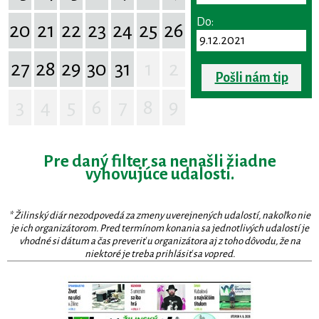
Do:
20
21
22
23
24
25
26
27
28
29
30
31
1
2
Pošli nám tip
3
4
5
6
7
8
9
Pre daný filter sa nenašli žiadne
vyhovujúce udalosti.
* Žilinský diár nezodpovedá za zmeny uverejnených udalostí, nakoľko nie
je ich organizátorom. Pred termínom konania sa jednotlivých udalostí je
vhodné si dátum a čas preveriť u organizátora aj z toho dôvodu, že na
niektoré je treba prihlásiť sa vopred.