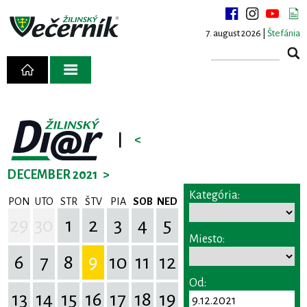
7. august 2026 |
Štefánia
|
<
DECEMBER 2021
>
Kategória:
PON
UTO
STR
ŠTV
PIA
SOB
NED
29
30
1
2
3
4
5
Miesto:
6
7
8
9
10
11
12
Od:
13
14
15
16
17
18
19