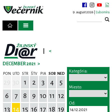
9. august 2026 |
Ľubomíra
|
<
DECEMBER 2021
>
Kategória:
PON
UTO
STR
ŠTV
PIA
SOB
NED
29
30
1
2
3
4
5
Miesto:
6
7
8
9
10
11
12
Od:
13
14
15
16
17
18
19