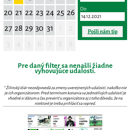
Do:
20
21
22
23
24
25
26
27
28
29
30
31
1
2
Pošli nám tip
3
4
5
6
7
8
9
Pre daný filter sa nenašli žiadne
vyhovujúce udalosti.
* Žilinský diár nezodpovedá za zmeny uverejnených udalostí, nakoľko nie
je ich organizátorom. Pred termínom konania sa jednotlivých udalostí je
vhodné si dátum a čas preveriť u organizátora aj z toho dôvodu, že na
niektoré je treba prihlásiť sa vopred.