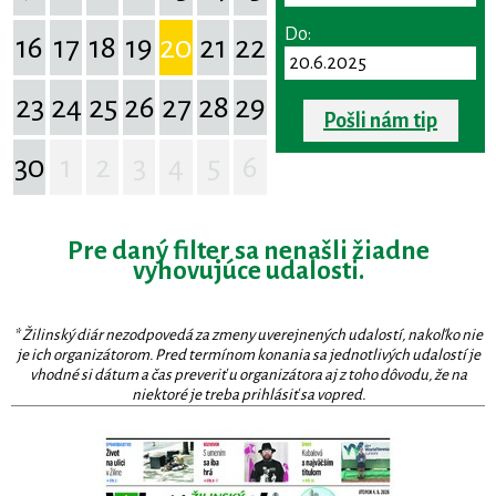
Do:
16
17
18
19
20
21
22
23
24
25
26
27
28
29
Pošli nám tip
30
1
2
3
4
5
6
Pre daný filter sa nenašli žiadne
vyhovujúce udalosti.
* Žilinský diár nezodpovedá za zmeny uverejnených udalostí, nakoľko nie
je ich organizátorom. Pred termínom konania sa jednotlivých udalostí je
vhodné si dátum a čas preveriť u organizátora aj z toho dôvodu, že na
niektoré je treba prihlásiť sa vopred.