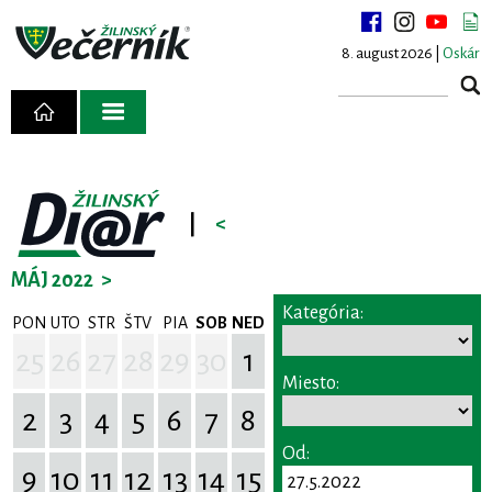
8. august 2026 |
Oskár
|
<
MÁJ 2022
>
Kategória:
PON
UTO
STR
ŠTV
PIA
SOB
NED
25
26
27
28
29
30
1
Miesto:
2
3
4
5
6
7
8
Od:
9
10
11
12
13
14
15