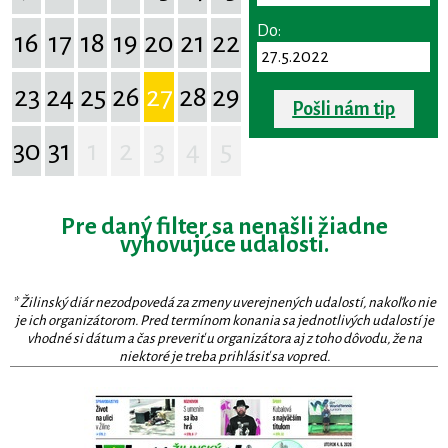
Do:
16
17
18
19
20
21
22
23
24
25
26
27
28
29
Pošli nám tip
30
31
1
2
3
4
5
Pre daný filter sa nenašli žiadne
vyhovujúce udalosti.
* Žilinský diár nezodpovedá za zmeny uverejnených udalostí, nakoľko nie
je ich organizátorom. Pred termínom konania sa jednotlivých udalostí je
vhodné si dátum a čas preveriť u organizátora aj z toho dôvodu, že na
niektoré je treba prihlásiť sa vopred.