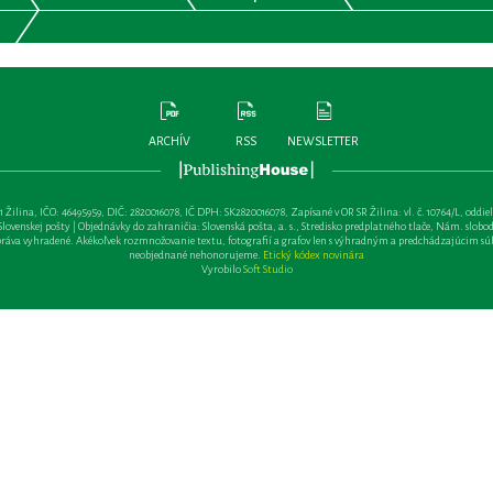
ARCHÍV
RSS
NEWSLETTER
lina, IČO: 46495959, DIČ: 2820016078, IČ DPH: SK2820016078, Zapísané v OR SR Žilina: vl. č. 10764/L, oddiel: Sa 
ovenskej pošty | Objednávky do zahraničia: Slovenská pošta, a. s., Stredisko predplatného tlače, Nám. slobody 
va vyhradené. Akékoľvek rozmnožovanie textu, fotografií a grafov len s výhradným a predchádzajúcim sú
neobjednané nehonorujeme.
Etický kódex novinára
Vyrobilo
Soft Studio