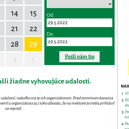
14
15
Od:
0
21
22
Do:
28
29
Pošli nám tip
4
5
ašli žiadne vyhovujúce udalosti.
NAJ
VI
 udalostí, nakoľko nie je ich organizátorom. Pred termínom konania
RO
eriť u organizátora aj z toho dôvodu, že na niektoré je treba prihlásiť
sk
sa vopred.
Pr
mô
Na
po