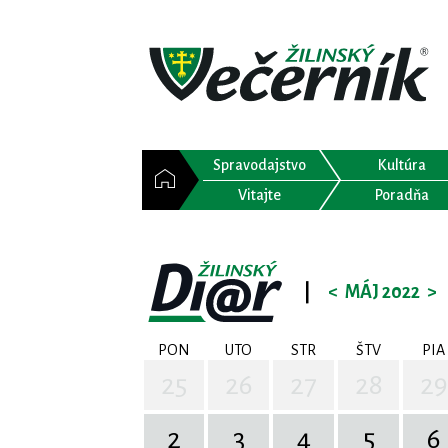
Spravodajstvo
Kultúra
Vitajte
Poradňa
|
<
MÁJ 2022
>
PON
UTO
STR
ŠTV
PIA
25
26
27
28
29
2
3
4
5
6