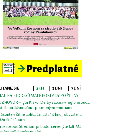
ČÍTANEJŠIE
24H
3 DNI
7 DNÍ
TAJTE ♥ - TOTO SÚ MALÉ POKLADY ZO ŽILINY
ZHOVOR – Igor Krško: Derby zápasy v regióne budú
utočnou slávnosťou s potrebnými emóciami
i Sconte v Žiline aplikujú maštaľný hnoj, obyvatelia
žu cítiť zápach
 ceste pod Strečnom pribudol červený asfalt. Má
môcť znížiť počet nehôd