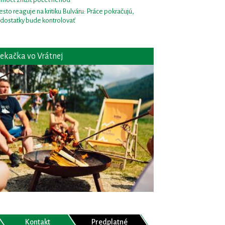
sto reaguje na kritiku Bulváru: Práce pokračujú,
dostatky bude kontrolovať
ekačka vo Vrátnej
Kontakt
Predplatné