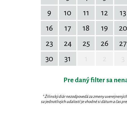
9
10
11
12
13
16
17
18
19
2
23
24
25
26
27
30
31
1
2
3
Pre daný filter sa nen
* Žilinský diár nezodpovedá za zmeny uverejnených
sa jednotlivých udalostí je vhodné si dátum a čas prev