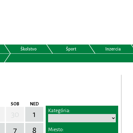
Školstvo
Šport
Inzercia
SOB
NED
Kategória:
30
1
7
8
Miesto: