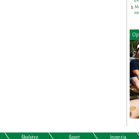
Me
ne
Op
Školstvo
Šport
Inzercia