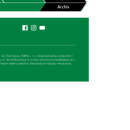
Archív
| Distribúcia: TOPAS, s. r. o., Slovenská pošta a kolportéri |
27, 810 05 Bratislava 15, e-mail:
zahranicna.tlac@slposta.sk
. |
hlasom vedenia redakcie. Nevyžiadané rukopisy nevraciame,