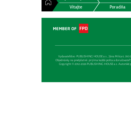
Vitajte
Poradňa
Vydavateľsťvo: PUBLISHING HOUSE a.s., Jána Milca 6, 010 01 Ži
Objednávky na predplatné: prijíma každá pošta a doručovateľ Sl
Copyright © 2012-2026 PUBLISHING HOUSE a.s. Autorské prá