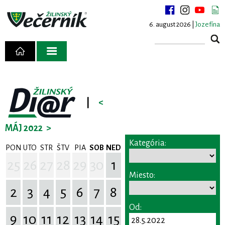
6. august 2026 |
Jozefína
|
<
MÁJ 2022
>
Kategória:
PON
UTO
STR
ŠTV
PIA
SOB
NED
25
26
27
28
29
30
1
Miesto:
2
3
4
5
6
7
8
Od:
9
10
11
12
13
14
15