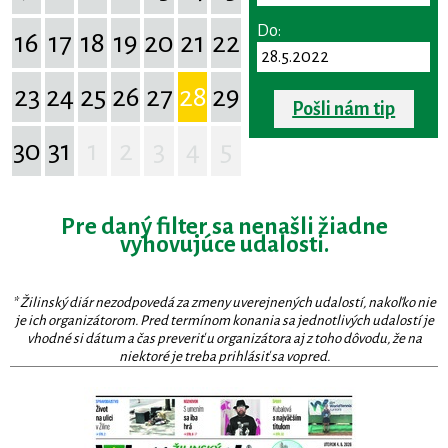
Do:
16
17
18
19
20
21
22
23
24
25
26
27
28
29
Pošli nám tip
30
31
1
2
3
4
5
Pre daný filter sa nenašli žiadne
vyhovujúce udalosti.
* Žilinský diár nezodpovedá za zmeny uverejnených udalostí, nakoľko nie
je ich organizátorom. Pred termínom konania sa jednotlivých udalostí je
vhodné si dátum a čas preveriť u organizátora aj z toho dôvodu, že na
niektoré je treba prihlásiť sa vopred.