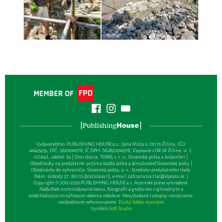
Vydavateľsťvo: PUBLISHING HOUSE a.s., Jána Milca 6, 010 01 Žilina, IČO:
46495959, DIČ: 2820016078, IČ DPH: SK2820016078, Zapísané v OR SR Žilina: vl. č.
10764/L, oddiel: Sa | Distribúcia: TOPAS, s. r. o., Slovenská pošta a kolportéri |
Objednávky na predplatné: prijíma každá pošta a doručovateľ Slovenskej pošty |
Objednávky do zahraničia: Slovenská pošta, a. s., Stredisko predplatného tlače,
Nám. slobody 27, 810 05 Bratislava 15, e-mail:
zahranicna.tlac@slposta.sk
. |
Copyright © 2012-2026 PUBLISHING HOUSE a.s. Autorské práva vyhradené.
Akékoľvek rozmnožovanie textu, fotografií a grafov len s výhradným a
predchádzajúcim súhlasom vedenia redakcie. Nevyžiadané rukopisy nevraciame,
neobjednané nehonorujeme.
Etický kódex novinára
Vyrobilo
Soft Studio