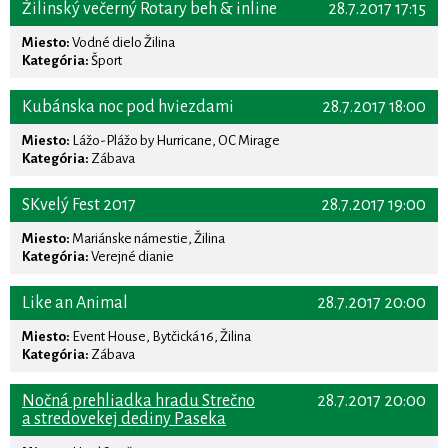
Žilinský večerný Rotary beh & inline
28.7.2017 17:15
Miesto:
Vodné dielo Žilina
Kategória:
Šport
Kubánska noc pod hviezdami
28.7.2017 18:00
Miesto:
Lážo-Plážo by Hurricane, OC Mirage
Kategória:
Zábava
SKvelý Fest 2017
28.7.2017 19:00
Miesto:
Mariánske námestie, Žilina
Kategória:
Verejné dianie
Like an Animal
28.7.2017 20:00
Miesto:
Event House, Bytčická 16, Žilina
Kategória:
Zábava
Nočná prehliadka hradu Strečno
28.7.2017 20:00
a stredovekej dediny Paseka