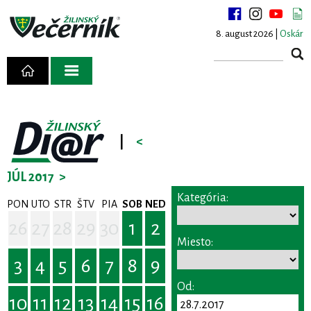
8. august 2026 |
Oskár
|
<
JÚL 2017
>
Kategória:
PON
UTO
STR
ŠTV
PIA
SOB
NED
26
27
28
29
30
1
2
Miesto:
3
4
5
6
7
8
9
Od:
10
11
12
13
14
15
16