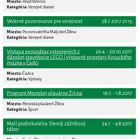
Miesto:
Hrad Strečno
Kategória:
Verejné dianie
Večerné pozorovanie pre verejnosť
28.7.2017 21:15
Miesto:
Pozorovateľňa Malý diel Žilina
Kategória:
Verejné dianie
Výstava exponátov vytvorených z
26.4. - 20.10.2017
dánskej stavebnice LEGO / výstavné priestory Kysuckého
múzea v Čadci
Miesto:
Čadca
Kategória:
Výstavy
Program Mestskej plavárne Žilina
19.7. - 1.8.2017
Miesto:
Mestská plaváreň Žilina
Kategória:
Šport
Malí podnikatelia: Denný zážitkový
24.7. - 4.8.2017
tábor