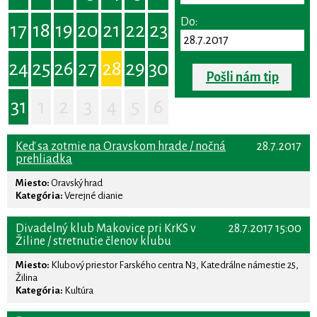
Do:
17
18
19
20
21
22
23
24
25
26
27
28
29
30
Pošli nám tip
31
1
2
3
4
5
6
Keď sa zotmie na Oravskom hrade / nočná
28.7.2017
prehliadka
Miesto:
Oravský hrad
Kategória:
Verejné dianie
Divadelný klub Makovice pri KrKS v
28.7.2017 15:00
Žiline / stretnutie členov klubu
Miesto:
Klubový priestor Farského centra N3, Katedrálne námestie 25,
Žilina
Kategória:
Kultúra