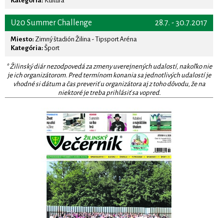
Kategória:
Kultúra
U20 Summer Challenge
28.7. - 30.7.2017
Miesto:
Zimný štadión Žilina - Tipsport Aréna
Kategória:
Šport
* Žilinský diár nezodpovedá za zmeny uverejnených udalostí, nakoľko nie
je ich organizátorom. Pred termínom konania sa jednotlivých udalostí je
vhodné si dátum a čas preveriť u organizátora aj z toho dôvodu, že na
niektoré je treba prihlásiť sa vopred.