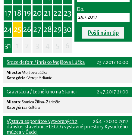
Do:
17
18
19
20
21
22
23
24
25
26
27
28
29
30
Pošli nám tip
31
1
2
3
4
5
6
Srdce deťom / ihrisko Mojšova Lúčka
25.7.2017 10:00
Miesto:
Mojšova Lúčka
Kategória:
Verejné dianie
Gravitácia / Letné kino na Stanici
25.7.2017 21:00
Miesto:
Stanica Žilina-Záriečie
Kategória:
Kultúra
Výstava exponátov vytvorených z
26.4. - 20.10.2017
dánskej stavebnice LEGO / výstavné priestory Kysuckého
múzea v Čadci