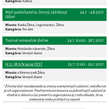
Kategória:
Kultúra
Malí podnikatelia: Denný zážitkový
24.7. - 4.8.2017
tábor
Miesto:
Banka Žilina, Legionárska 1, Žilina
Kategória:
Pre deti
Tvorivé remeselné dielne
24.7. 10:00 - 28.7.2017
Miesto:
Mariánske námestie, Žilina
Kategória:
Verejné dianie
H U : M A N wine FEST
25.7. 17:00 - 26.7.2017
Miesto:
eXtreme park Žilina
Kategória:
Verejné dianie
* Žilinský diár nezodpovedá za zmeny uverejnených udalostí, nakoľko nie
je ich organizátorom. Pred termínom konania sa jednotlivých udalostí je
vhodné si dátum a čas preveriť u organizátora aj z toho dôvodu, že na
niektoré je treba prihlásiť sa vopred.