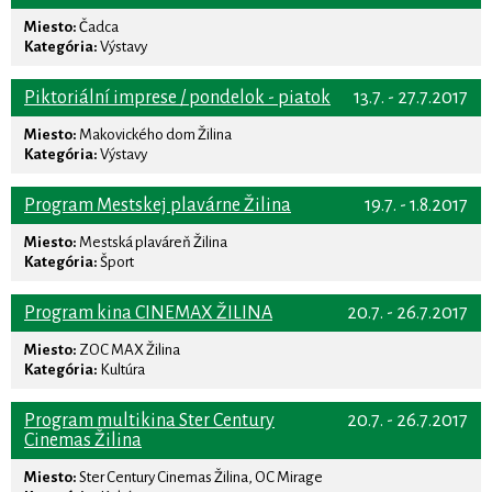
Miesto:
Čadca
Kategória:
Výstavy
Piktoriální imprese / pondelok - piatok
13.7. - 27.7.2017
Miesto:
Makovického dom Žilina
Kategória:
Výstavy
Program Mestskej plavárne Žilina
19.7. - 1.8.2017
Miesto:
Mestská plaváreň Žilina
Kategória:
Šport
Program kina CINEMAX ŽILINA
20.7. - 26.7.2017
Miesto:
ZOC MAX Žilina
Kategória:
Kultúra
Program multikina Ster Century
20.7. - 26.7.2017
Cinemas Žilina
Miesto:
Ster Century Cinemas Žilina, OC Mirage