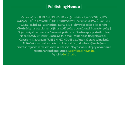
Vydavateľsťvo: PUBLISHING HOUSE a.s., Jána Milca 6, 010 01 Žilina, IČO:
46495959, DIČ: 2820016078, IČ DPH: SK2820016078, Zapísané v OR SR Žilina: vl. č.
10764/L, oddiel: Sa | Distribúcia: TOPAS, s. r. o., Slovenská pošta a kolportéri |
Objednávky na predplatné: prijíma každá pošta a doručovateľ Slovenskej pošty |
Objednávky do zahraničia: Slovenská pošta, a. s., Stredisko predplatného tlače,
Nám. slobody 27, 810 05 Bratislava 15, e-mail:
zahranicna.tlac@slposta.sk
. |
Copyright © 2012-2026 PUBLISHING HOUSE a.s. Autorské práva vyhradené.
Akékoľvek rozmnožovanie textu, fotografií a grafov len s výhradným a
predchádzajúcim súhlasom vedenia redakcie. Nevyžiadané rukopisy nevraciame,
neobjednané nehonorujeme.
Etický kódex novinára
Vyrobilo
Soft Studio