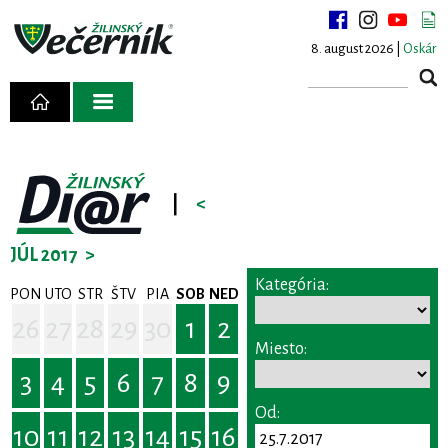
8. august 2026 |
Oskár
|
<
JÚL 2017
>
Kategória:
PON
UTO
STR
ŠTV
PIA
SOB
NED
26
27
28
29
30
1
2
Miesto:
3
4
5
6
7
8
9
Od:
10
11
12
13
14
15
16