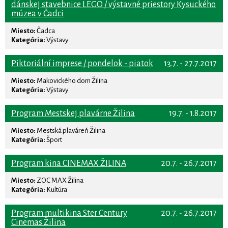
dánskej stavebnice LEGO / výstavné priestory Kysuckého
múzea v Čadci
Miesto:
Čadca
Kategória:
Výstavy
Piktoriální imprese / pondelok - piatok
13.7. - 27.7.2017
Miesto:
Makovického dom Žilina
Kategória:
Výstavy
Program Mestskej plavárne Žilina
19.7. - 1.8.2017
Miesto:
Mestská plaváreň Žilina
Kategória:
Šport
Program kina CINEMAX ŽILINA
20.7. - 26.7.2017
Miesto:
ZOC MAX Žilina
Kategória:
Kultúra
Program multikina Ster Century
20.7. - 26.7.2017
Cinemas Žilina