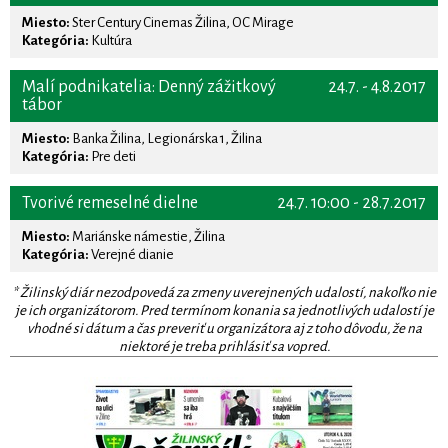
Miesto:
Ster Century Cinemas Žilina, OC Mirage
Kategória:
Kultúra
Malí podnikatelia: Denný zážitkový
24.7. - 4.8.2017
tábor
Miesto:
Banka Žilina, Legionárska 1, Žilina
Kategória:
Pre deti
Tvorivé remeselné dielne
24.7. 10:00 - 28.7.2017
Miesto:
Mariánske námestie, Žilina
Kategória:
Verejné dianie
* Žilinský diár nezodpovedá za zmeny uverejnených udalostí, nakoľko nie
je ich organizátorom. Pred termínom konania sa jednotlivých udalostí je
vhodné si dátum a čas preveriť u organizátora aj z toho dôvodu, že na
niektoré je treba prihlásiť sa vopred.