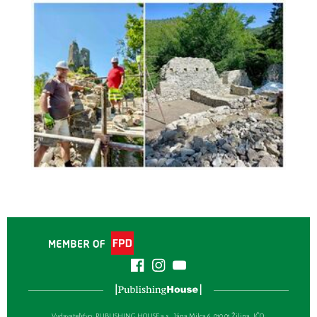
Vydavateľsťvo: PUBLISHING HOUSE a.s., Jána Milca 6, 010 01 Žilina, IČO: