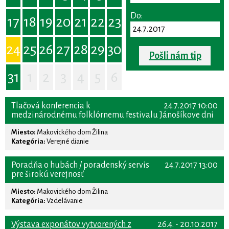
Do:
17
18
19
20
21
22
23
24
25
26
27
28
29
30
Pošli nám tip
31
1
2
3
4
5
6
Tlačová konferencia k
24.7.2017 10:00
medzinárodnému folklórnemu festivalu Jánošíkove dni
Miesto:
Makovického dom Žilina
Kategória:
Verejné dianie
Poradňa o hubách / poradenský servis
24.7.2017 13:00
pre širokú verejnosť
Miesto:
Makovického dom Žilina
Kategória:
Vzdelávanie
Výstava exponátov vytvorených z
26.4. - 20.10.2017