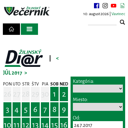
10. august 2026 |
Vavrinec
|
<
JÚL 2017
>
Kategória:
PON
UTO
STR
ŠTV
PIA
SOB
NED
26
27
28
29
30
1
2
Miesto:
3
4
5
6
7
8
9
Od:
10
11
12
13
14
15
16