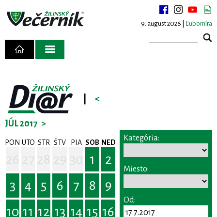
9. august 2026 |
Ľubomíra
|
<
JÚL 2017
>
Kategória:
PON
UTO
STR
ŠTV
PIA
SOB
NED
26
27
28
29
30
1
2
Miesto:
3
4
5
6
7
8
9
Od:
10
11
12
13
14
15
16