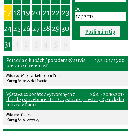
Do:
17
18
19
20
21
22
23
24
25
26
27
28
29
30
Pošli nám tip
31
1
2
3
4
5
6
Poradňa o hubách / poradenský servis
17.7.2017 13:00
pre širokú verejnosť
Miesto:
Makovického dom Žilina
Kategória:
Vzdelávanie
Výstava exponátov vytvorených z
26.4. - 20.10.2017
dánskej stavebnice LEGO / výstavné priestory Kysuckého
múzea v Čadci
Miesto:
Čadca
Kategória:
Výstavy