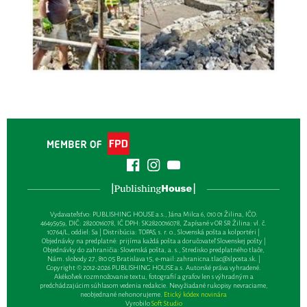
Vydavateľsťvo: PUBLISHING HOUSE a.s., Jána Milca 6, 010 01 Žilina, IČO:
46495959, DIČ: 2820016078, IČ DPH: SK2820016078, Zapísané v OR SR Žilina: vl. č.
10764/L, oddiel: Sa | Distribúcia: TOPAS, s. r. o., Slovenská pošta a kolportéri |
Objednávky na predplatné: prijíma každá pošta a doručovateľ Slovenskej pošty |
Objednávky do zahraničia: Slovenská pošta, a. s., Stredisko predplatného tlače,
Nám. slobody 27, 810 05 Bratislava 15, e-mail:
zahranicna.tlac@slposta.sk
. |
Copyright © 2012-2026 PUBLISHING HOUSE a.s. Autorské práva vyhradené.
Akékoľvek rozmnožovanie textu, fotografií a grafov len s výhradným a
predchádzajúcim súhlasom vedenia redakcie. Nevyžiadané rukopisy nevraciame,
neobjednané nehonorujeme.
Etický kódex novinára
Vyrobilo
Soft Studio