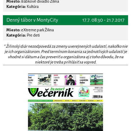
Miesto:
Bábkové divadlo Žilina
Kategória:
Kultúra
Denný tábor v MontyCity
17.7. 08:30 - 21.7.2017
Miesto:
eXtreme park Žilina
Kategória:
Pre deti
* Žilinský diár nezodpovedá za zmeny uverejnených udalostí, nakoľko nie
je ich organizátorom. Pred termínom konania sa jednotlivých udalostí je
vhodné si dátum a čas preveriť u organizátora aj z toho dôvodu, že na
niektoré je treba prihlásiť sa vopred.