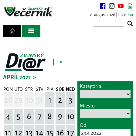
6. august 2026 |
Jozefína
|
<
APRÍL 2022
>
Kategória:
PON
UTO
STR
ŠTV
PIA
SOB
NED
28
29
30
31
1
2
3
Miesto:
4
5
6
7
8
9
10
Od:
11
12
13
14
15
16
17