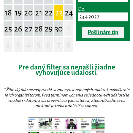
Do:
18
19
20
21
22
23
24
25
26
27
28
29
30
1
Pošli nám tip
2
3
4
5
6
7
8
Pre daný filter sa nenašli žiadne
vyhovujúce udalosti.
* Žilinský diár nezodpovedá za zmeny uverejnených udalostí, nakoľko nie
je ich organizátorom. Pred termínom konania sa jednotlivých udalostí je
vhodné si dátum a čas preveriť u organizátora aj z toho dôvodu, že na
niektoré je treba prihlásiť sa vopred.