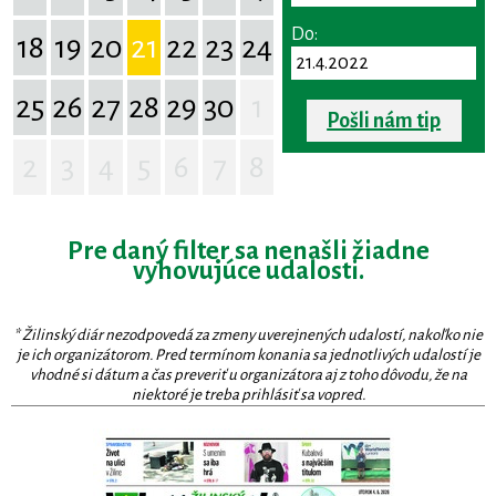
Do:
18
19
20
21
22
23
24
25
26
27
28
29
30
1
Pošli nám tip
2
3
4
5
6
7
8
Pre daný filter sa nenašli žiadne
vyhovujúce udalosti.
* Žilinský diár nezodpovedá za zmeny uverejnených udalostí, nakoľko nie
je ich organizátorom. Pred termínom konania sa jednotlivých udalostí je
vhodné si dátum a čas preveriť u organizátora aj z toho dôvodu, že na
niektoré je treba prihlásiť sa vopred.