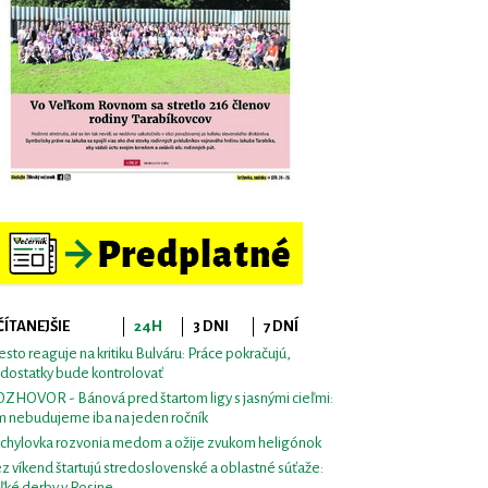
ČÍTANEJŠIE
24H
3 DNI
7 DNÍ
sto reaguje na kritiku Bulváru: Práce pokračujú,
dostatky bude kontrolovať
ZHOVOR - Bánová pred štartom ligy s jasnými cieľmi:
m nebudujeme iba na jeden ročník
chylovka rozvonia medom a ožije zvukom heligónok
z víkend štartujú stredoslovenské a oblastné súťaže:
ľké derby v Rosine