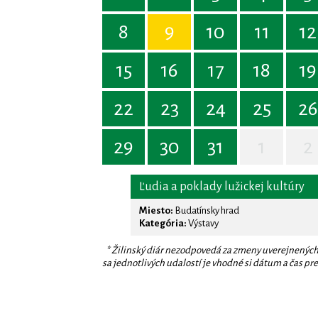
8
9
10
11
12
15
16
17
18
19
22
23
24
25
26
29
30
31
1
2
Ľudia a poklady lužickej kultúry
Miesto:
Budatínsky hrad
Kategória:
Výstavy
* Žilinský diár nezodpovedá za zmeny uverejnených
sa jednotlivých udalostí je vhodné si dátum a čas prev