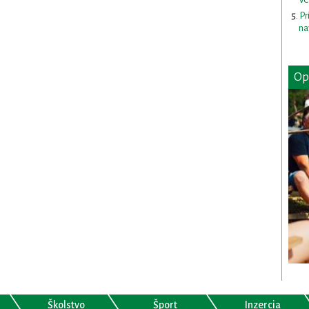
Pr
na
Op
Školstvo
Šport
Inzercia