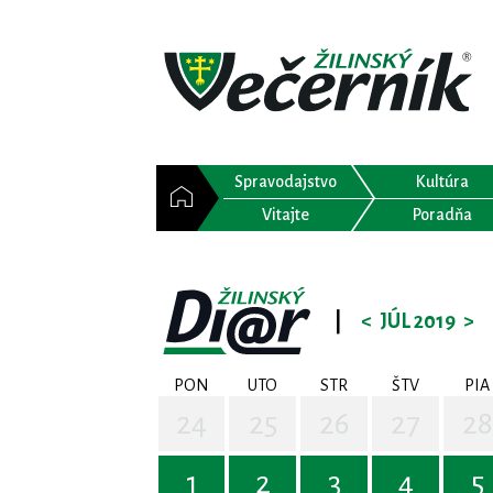
Spravodajstvo
Kultúra
Vitajte
Poradňa
|
<
JÚL 2019
>
PON
UTO
STR
ŠTV
PIA
24
25
26
27
28
1
2
3
4
5