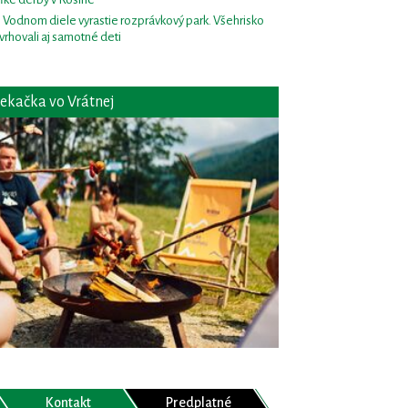
i Vodnom diele vyrastie rozprávkový park. Všehrisko
vrhovali aj samotné deti
ekačka vo Vrátnej
Kontakt
Predplatné