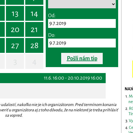
13
14
Od:
20
21
Do:
27
28
Pošli nám tip
3
4
11.6. 16:00 - 20.10.2019 16:00
NAJ
Me
ne
 udalostí, nakoľko nie je ich organizátorom. Pred termínom konania
RO
eriť u organizátora aj z toho dôvodu, že na niektoré je treba prihlásiť
Tí
sa vopred.
Vy
Ce
Ve