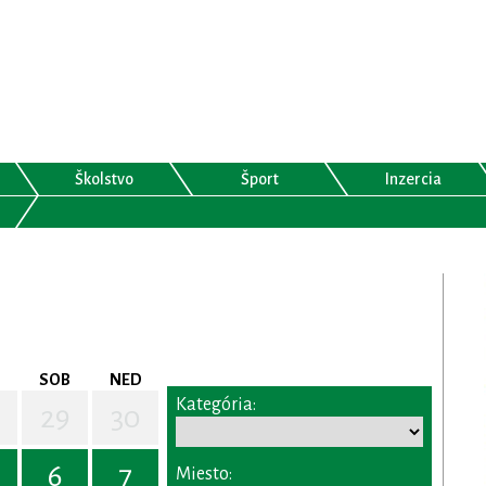
Školstvo
Šport
Inzercia
SOB
NED
Kategória:
29
30
6
7
Miesto: