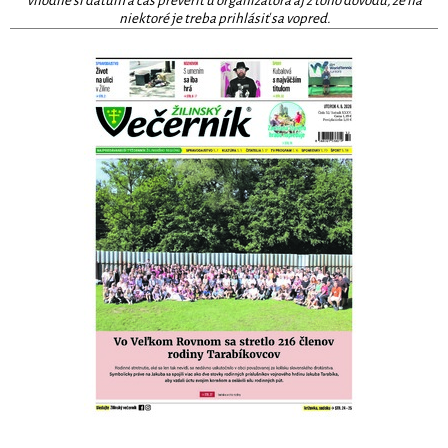
vhodné si dátum a čas preveriť u organizátora aj z toho dôvodu, že na
niektoré je treba prihlásiť sa vopred.