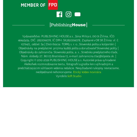
Vydavateľsťvo: PUBLISHING HOUSE a.s., Jána Milca 6, 010 01 Žilina, IČO:
46495959, DIČ: 2820016078, IČ DPH: SK2820016078, Zapísané v OR SR Žilina: vl. č.
10764/L, oddiel: Sa | Distribúcia: TOPAS, s. r. o., Slovenská pošta a kolportéri |
Objednávky na predplatné: prijíma každá pošta a doručovateľ Slovenskej pošty |
Objednávky do zahraničia: Slovenská pošta, a. s., Stredisko predplatného tlače,
Nám. slobody 27, 810 05 Bratislava 15, e-mail:
zahranicna.tlac@slposta.sk
. |
Copyright © 2012-2026 PUBLISHING HOUSE a.s. Autorské práva vyhradené.
Akékoľvek rozmnožovanie textu, fotografií a grafov len s výhradným a
predchádzajúcim súhlasom vedenia redakcie. Nevyžiadané rukopisy nevraciame,
neobjednané nehonorujeme.
Etický kódex novinára
Vyrobilo
Soft Studio