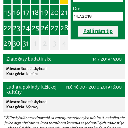
Do:
15
16
17
18
19
20
21
22
23
24
25
26
27
28
Pošli nám tip
29
30
31
1
2
3
4
Zlaté časy budatínske
14.7.2019 15:00
Miesto:
Budatínsky hrad
Kategória:
Kultúra
Ľudia a poklady lužickej
11.6. 16:00 - 20.10.2019 16:00
kultúry
Miesto:
Budatínsky hrad
Kategória:
Výstavy
* Žilinský diár nezodpovedá za zmeny uverejnených udalostí, nakoľko nie
je ich organizátorom. Pred termínom konania sa jednotlivých udalostí je