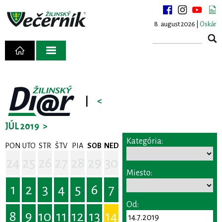
8. august 2026 |
Oskár
|
<
JÚL 2019
>
Kategória:
PON
UTO
STR
ŠTV
PIA
SOB
NED
24
25
26
27
28
29
30
Miesto:
1
2
3
4
5
6
7
Od:
8
9
10
11
12
13
14