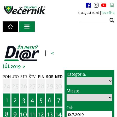
6. august 2026 |
Jozefína
|
<
JÚL 2019
>
Kategória:
PON
UTO
STR
ŠTV
PIA
SOB
NED
24
25
26
27
28
29
30
Miesto:
1
2
3
4
5
6
7
Od:
8
9
10
11
12
13
14