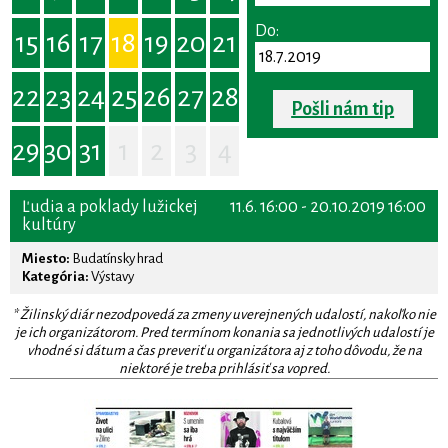
Do:
15
16
17
18
19
20
21
22
23
24
25
26
27
28
Pošli nám tip
29
30
31
1
2
3
4
Ľudia a poklady lužickej
11.6. 16:00 - 20.10.2019 16:00
kultúry
Miesto:
Budatínsky hrad
Kategória:
Výstavy
* Žilinský diár nezodpovedá za zmeny uverejnených udalostí, nakoľko nie
je ich organizátorom. Pred termínom konania sa jednotlivých udalostí je
vhodné si dátum a čas preveriť u organizátora aj z toho dôvodu, že na
niektoré je treba prihlásiť sa vopred.