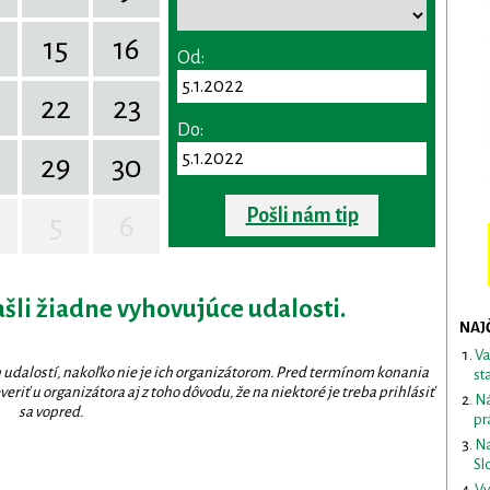
15
16
Od:
22
23
Do:
29
30
Pošli nám tip
5
6
ašli žiadne vyhovujúce udalosti.
NAJ
Va
 udalostí, nakoľko nie je ich organizátorom. Pred termínom konania
st
eriť u organizátora aj z toho dôvodu, že na niektoré je treba prihlásiť
Ná
sa vopred.
pr
Na
Sl
Vy