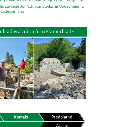
lícia zvyšuje dohľad nad motorkármi. Upozorňuje na
jčastejšie riziká
c hradov a zrúcanín na Starom hrade
Kontakt
Predplatné
Archív