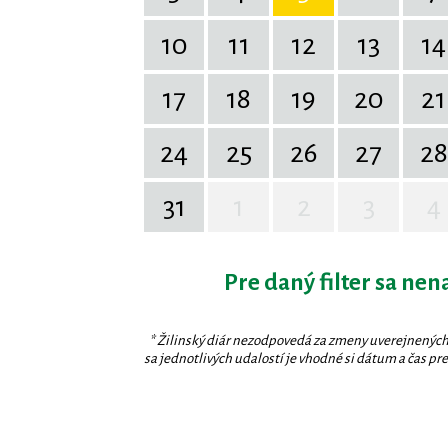
10
11
12
13
14
17
18
19
20
21
24
25
26
27
28
31
1
2
3
4
Pre daný filter sa nen
* Žilinský diár nezodpovedá za zmeny uverejnených
sa jednotlivých udalostí je vhodné si dátum a čas prev