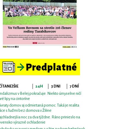
ČÍTANEJŠIE
24H
3 DNI
7 DNÍ
ndalizmus v Belej pokračuje. Niekto úmyselne ničí
aré lipy na cintoríne
vraty domov aj odmietaná pomoc. Taká je realita
áce s ľuďmi bez domova v Žiline
jchladnejšia noc za dva týždne. Ráno prinieslo na
ovensko výrazné ochladenie
chylovka rozvonia medom a ožije zvukom heligónok