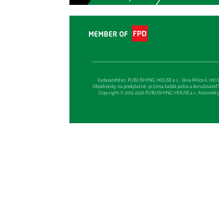
Vydavateľsťvo: PUBLISHING HOUSE a.s., Jána Milca 6, 010 01 Ži
Objednávky na predplatné: prijíma každá pošta a doručovateľ Sl
Copyright © 2012-2026 PUBLISHING HOUSE a.s. Autorské prá