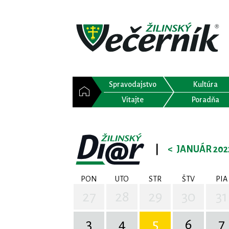
Spravodajstvo
Kultúra
Vitajte
Poradňa
|
<
JANUÁR 202
PON
UTO
STR
ŠTV
PIA
27
28
29
30
31
3
4
5
6
7