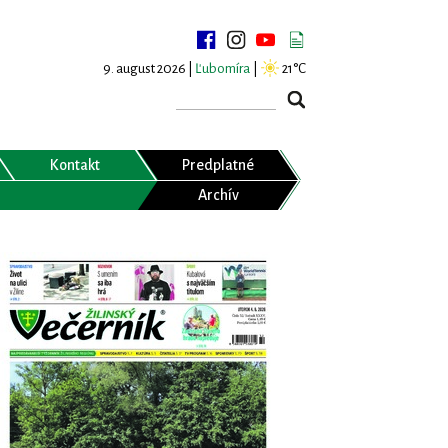
9. august 2026 |
Ľubomíra
|
21°C
Kontakt
Predplatné
Archív