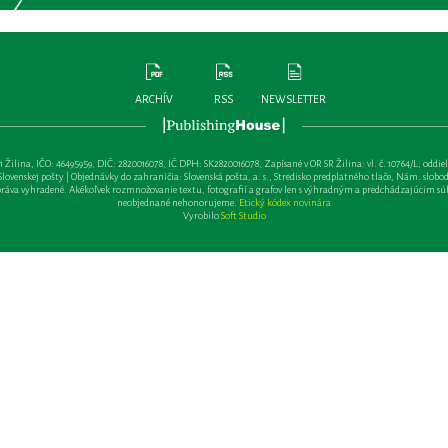
ARCHÍV
RSS
NEWSLETTER
lina, IČO: 46495959, DIČ: 2820016078, IČ DPH: SK2820016078, Zapísané v OR SR Žilina: vl. č. 10764/L, oddiel: Sa 
ovenskej pošty | Objednávky do zahraničia: Slovenská pošta, a. s., Stredisko predplatného tlače, Nám. slobody 
va vyhradené. Akékoľvek rozmnožovanie textu, fotografií a grafov len s výhradným a predchádzajúcim sú
neobjednané nehonorujeme.
Etický kódex novinára
Vyrobilo
Soft Studio