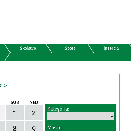
Školstvo
Šport
Inzercia
2
>
SOB
NED
Kategória:
1
2
8
9
Miesto: