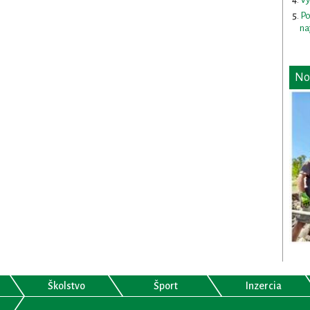
Po
na
No
Školstvo
Šport
Inzercia