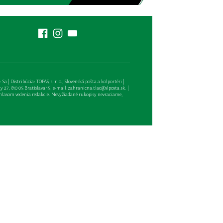
| Distribúcia: TOPAS, s. r. o., Slovenská pošta a kolportéri |
27, 810 05 Bratislava 15, e-mail:
zahranicna.tlac@slposta.sk
. |
hlasom vedenia redakcie. Nevyžiadané rukopisy nevraciame,