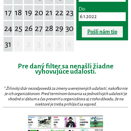
Do:
17
18
19
20
21
22
23
24
25
26
27
28
29
30
Pošli nám tip
31
1
2
3
4
5
6
Pre daný filter sa nenašli žiadne
vyhovujúce udalosti.
* Žilinský diár nezodpovedá za zmeny uverejnených udalostí, nakoľko nie
je ich organizátorom. Pred termínom konania sa jednotlivých udalostí je
vhodné si dátum a čas preveriť u organizátora aj z toho dôvodu, že na
niektoré je treba prihlásiť sa vopred.