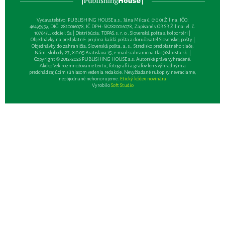
Vydavateľsťvo: PUBLISHING HOUSE a.s., Jána Milca 6, 010 01 Žilina, IČO:
46495959, DIČ: 2820016078, IČ DPH: SK2820016078, Zapísané v OR SR Žilina: vl. č.
10764/L, oddiel: Sa | Distribúcia: TOPAS, s. r. o., Slovenská pošta a kolportéri |
Objednávky na predplatné: prijíma každá pošta a doručovateľ Slovenskej pošty |
Objednávky do zahraničia: Slovenská pošta, a. s., Stredisko predplatného tlače,
Nám. slobody 27, 810 05 Bratislava 15, e-mail:
zahranicna.tlac@slposta.sk
. |
Copyright © 2012-2026 PUBLISHING HOUSE a.s. Autorské práva vyhradené.
Akékoľvek rozmnožovanie textu, fotografií a grafov len s výhradným a
predchádzajúcim súhlasom vedenia redakcie. Nevyžiadané rukopisy nevraciame,
neobjednané nehonorujeme.
Etický kódex novinára
Vyrobilo
Soft Studio