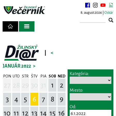
8. august 2026 |
Oskár
|
<
JANUÁR 2022
>
Kategória:
PON
UTO
STR
ŠTV
PIA
SOB
NED
27
28
29
30
31
1
2
Miesto:
3
4
5
6
7
8
9
Od:
10
11
12
13
14
15
16