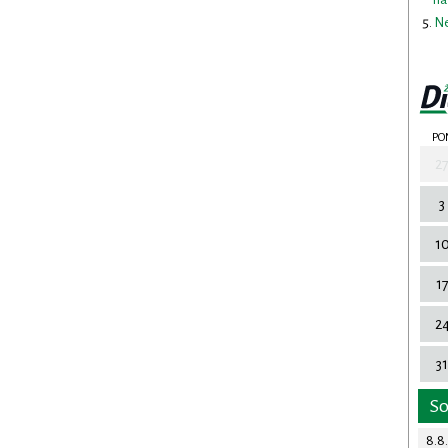
Ne
PO
2
3
1
1
2
31
S
8.8