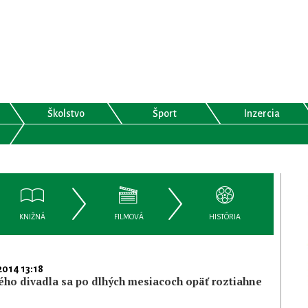
Školstvo
Šport
Inzercia
KNIŽNÁ
FILMOVÁ
HISTÓRIA
2014 13:18
ho divadla sa po dlhých mesiacoch opäť roztiahne