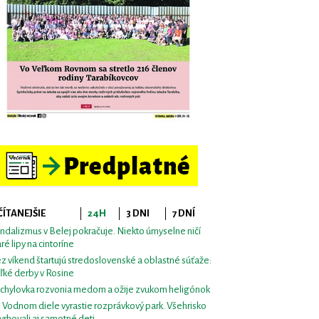
ČÍTANEJŠIE
24H
3 DNI
7 DNÍ
ndalizmus v Belej pokračuje. Niekto úmyselne ničí
aré lipy na cintoríne
z víkend štartujú stredoslovenské a oblastné súťaže:
ľké derby v Rosine
chylovka rozvonia medom a ožije zvukom heligónok
i Vodnom diele vyrastie rozprávkový park. Všehrisko
vrhovali aj samotné deti