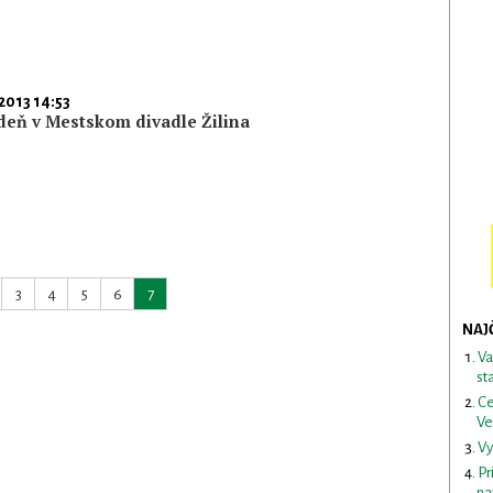
2013 14:53
deň v Mestskom divadle Žilina
3
4
5
6
7
NAJ
Va
st
Ce
Ve
Vy
Pr
na