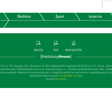
Školstvo
Šport
Inzercia
ARCHÍV
RSS
NEWSLETTER
lina, IČO: 46495959, DIČ: 2820016078, IČ DPH: SK2820016078, Zapísané v OR SR Žilina: vl. č. 10764/L, oddiel: Sa 
ovenskej pošty | Objednávky do zahraničia: Slovenská pošta, a. s., Stredisko predplatného tlače, Nám. slobody 
va vyhradené. Akékoľvek rozmnožovanie textu, fotografií a grafov len s výhradným a predchádzajúcim sú
neobjednané nehonorujeme.
Etický kódex novinára
Vyrobilo
Soft Studio