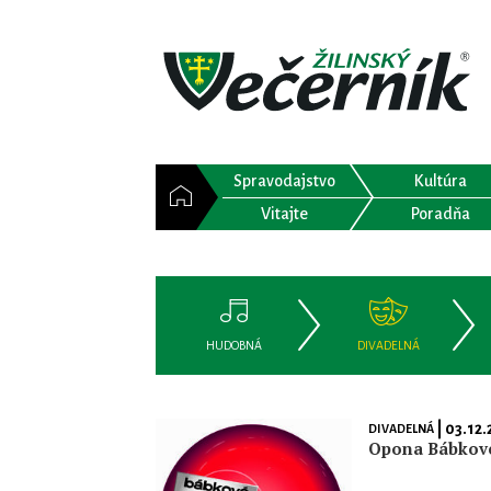
Spravodajstvo
Kultúra
Vitajte
Poradňa
HUDOBNÁ
DIVADELNÁ
| 03.12.
DIVADELNÁ
Opona Bábkové