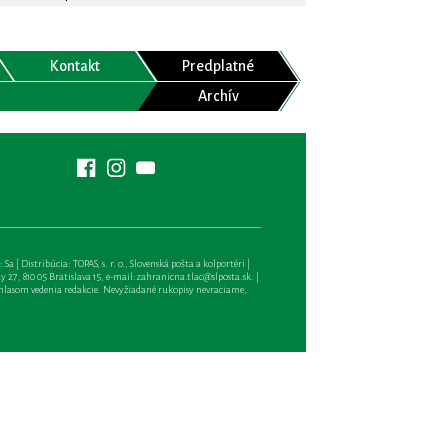
Kontakt
Predplatné
Archív
| Distribúcia: TOPAS, s. r. o., Slovenská pošta a kolportéri |
27, 810 05 Bratislava 15, e-mail:
zahranicna.tlac@slposta.sk
. |
hlasom vedenia redakcie. Nevyžiadané rukopisy nevraciame,