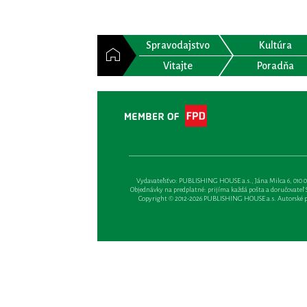
Spravodajstvo
Kultúra
Vitajte
Poradňa
Vydavateľsťvo: PUBLISHING HOUSE a.s., Jána Milca 6, 010 01 Ži
Objednávky na predplatné: prijíma každá pošta a doručovateľ Sl
Copyright © 2012-2026 PUBLISHING HOUSE a.s. Autorské prá