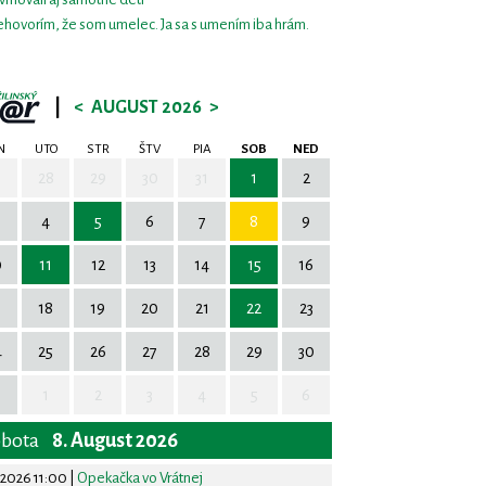
hovorím, že som umelec. Ja sa s umením iba hrám.
|
<
AUGUST 2026
>
N
UTO
STR
ŠTV
PIA
SOB
NED
7
28
29
30
31
1
2
4
5
6
7
8
9
0
11
12
13
14
15
16
7
18
19
20
21
22
23
4
25
26
27
28
29
30
1
2
3
4
5
6
obota
8. August 2026
.2026 11:00
|
Opekačka vo Vrátnej