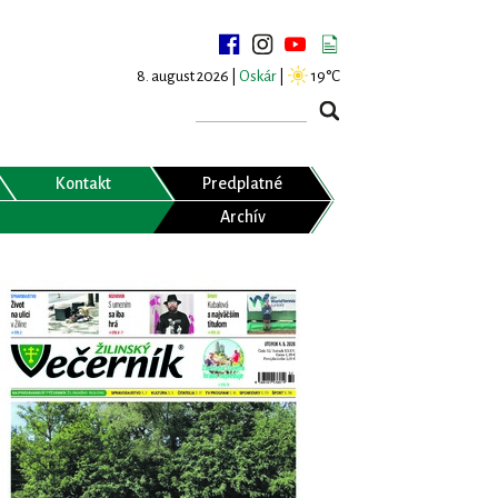
8. august 2026 |
Oskár
|
19°C
Kontakt
Predplatné
Archív