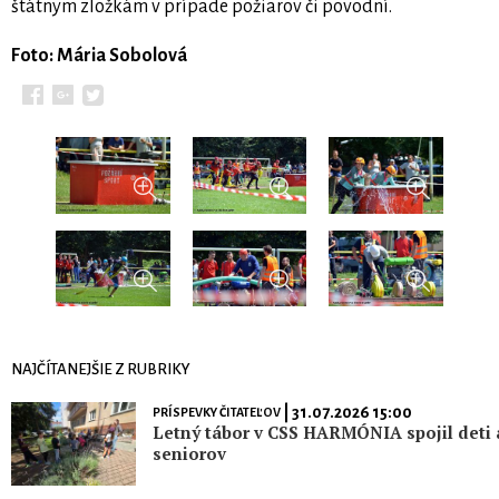
štátnym zložkám v prípade požiarov či povodní.
Foto: Mária Sobolová
NAJČÍTANEJŠIE Z RUBRIKY
| 31.07.2026 15:00
PRÍSPEVKY ČITATEĽOV
Letný tábor v CSS HARMÓNIA spojil deti 
seniorov