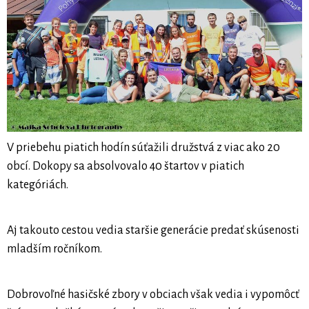
V priebehu piatich hodín súťažili družstvá z viac ako 20
obcí. Dokopy sa absolvovalo 40 štartov v piatich
kategóriách.
Aj takouto cestou vedia staršie generácie predať skúsenosti
mladším ročníkom.
Dobrovoľné hasičské zbory v obciach však vedia i vypomôcť