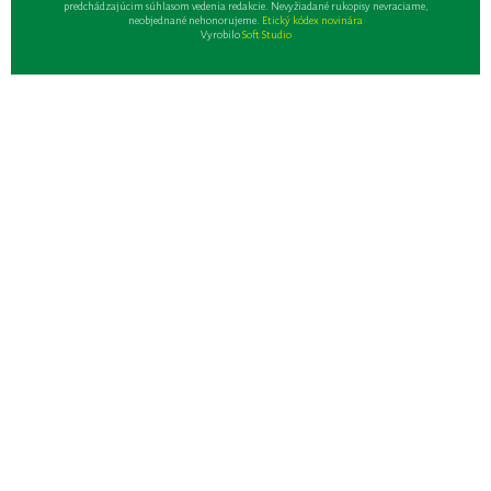
predchádzajúcim súhlasom vedenia redakcie. Nevyžiadané rukopisy nevraciame,
neobjednané nehonorujeme.
Etický kódex novinára
Vyrobilo
Soft Studio