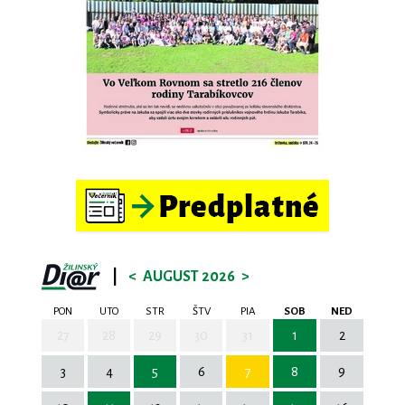
|
<
AUGUST 2026
>
PON
UTO
STR
ŠTV
PIA
SOB
NED
27
28
29
30
31
1
2
3
4
5
6
7
8
9