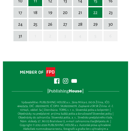
10
11
12
13
14
15
16
17
18
19
20
21
22
23
24
25
26
27
28
29
30
31
1
2
3
4
5
6
Vydavateľsťvo: PUBLISHING HOUSE a.s., Jána Milca 6, 010 01 Žilina, IČO:
46495959, DIČ: 2820016078, IČ DPH: SK2820016078, Zapísané v OR SR Žilina: vl. č.
10764/L, oddiel: Sa | Distribúcia: TOPAS, s. r. o., Slovenská pošta a kolportéri |
Objednávky na predplatné: prijíma každá pošta a doručovateľ Slovenskej pošty |
Objednávky do zahraničia: Slovenská pošta, a. s., Stredisko predplatného tlače,
Nám. slobody 27, 810 05 Bratislava 15, e-mail:
zahranicna.tlac@slposta.sk
. |
Copyright © 2012-2026 PUBLISHING HOUSE a.s. Autorské práva vyhradené.
Akékoľvek rozmnožovanie textu, fotografií a grafov len s výhradným a