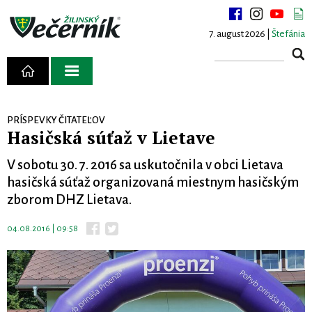
7. august 2026 |
Štefánia
PRÍSPEVKY ČITATEĽOV
Hasičská súťaž v Lietave
V sobotu 30. 7. 2016 sa uskutočnila v obci Lietava
hasičská súťaž organizovaná miestnym hasičským
zborom DHZ Lietava.
04.08.2016 | 09:58