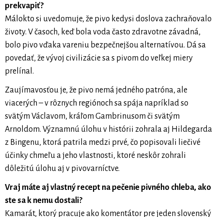
prekvapiť?
Málokto si uvedomuje, že pivo kedysi doslova zachraňovalo
životy. V časoch, keď bola voda často zdravotne závadná,
bolo pivo vďaka vareniu bezpečnejšou alternatívou. Dá sa
povedať, že vývoj civilizácie sa s pivom do veľkej miery
prelínal.
Zaujímavosťou je, že pivo nemá jedného patróna, ale
viacerých – v rôznych regiónoch sa spája napríklad so
svätým Václavom, kráľom Gambrinusom či svätým
Arnoldom. Významnú úlohu v histórii zohrala aj Hildegarda
z Bingenu, ktorá patrila medzi prvé, čo popisovali liečivé
účinky chmeľu a jeho vlastnosti, ktoré neskôr zohrali
dôležitú úlohu aj v pivovarníctve.
Vraj máte aj vlastný recept na pečenie pivného chleba, ako
ste sa k nemu dostali?
Kamarát, ktorý pracuje ako komentátor pre jeden slovenský