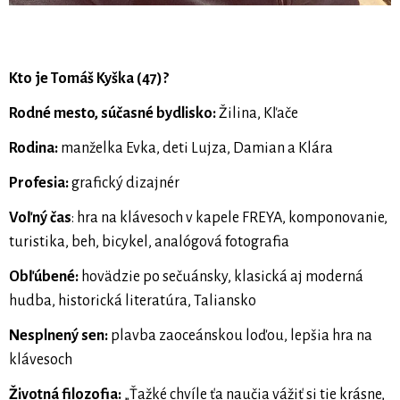
Kto je Tomáš Kyška (47)?
Rodné mesto, súčasné bydlisko:
Žilina, Kľače
Rodina:
manželka Evka, deti Lujza, Damian a Klára
Profesia:
grafický dizajnér
Voľný čas
: hra na klávesoch v kapele FREYA, komponovanie,
turistika, beh, bicykel, analógová fotografia
Obľúbené:
hovädzie po sečuánsky, klasická aj moderná
hudba, historická literatúra, Taliansko
Nesplnený sen:
plavba zaoceánskou loďou, lepšia hra na
klávesoch
Životná filozofia:
„Ťažké chvíle ťa naučia vážiť si tie krásne,