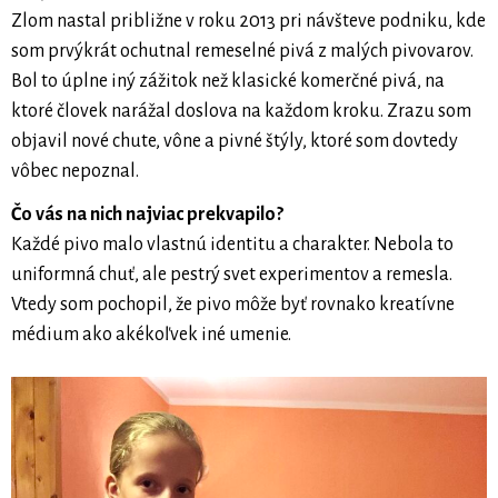
Zlom nastal približne v roku 2013 pri návšteve podniku, kde
som prvýkrát ochutnal remeselné pivá z malých pivovarov.
Bol to úplne iný zážitok než klasické komerčné pivá, na
ktoré človek narážal doslova na každom kroku. Zrazu som
objavil nové chute, vône a pivné štýly, ktoré som dovtedy
vôbec nepoznal.
Čo vás na nich najviac prekvapilo?
Každé pivo malo vlastnú identitu a charakter. Nebola to
uniformná chuť, ale pestrý svet experimentov a remesla.
Vtedy som pochopil, že pivo môže byť rovnako kreatívne
médium ako akékoľvek iné umenie.