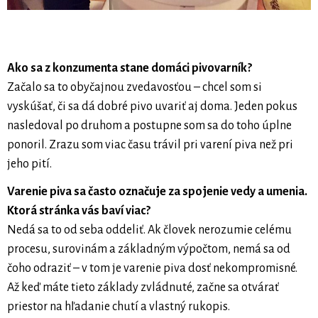
Ako sa z konzumenta stane domáci pivovarník?
Začalo sa to obyčajnou zvedavosťou – chcel som si
vyskúšať, či sa dá dobré pivo uvariť aj doma. Jeden pokus
nasledoval po druhom a postupne som sa do toho úplne
ponoril. Zrazu som viac času trávil pri varení piva než pri
jeho pití.
Varenie piva sa často označuje za spojenie vedy a umenia.
Ktorá stránka vás baví viac?
Nedá sa to od seba oddeliť. Ak človek nerozumie celému
procesu, surovinám a základným výpočtom, nemá sa od
čoho odraziť – v tom je varenie piva dosť nekompromisné.
Až keď máte tieto základy zvládnuté, začne sa otvárať
priestor na hľadanie chutí a vlastný rukopis.