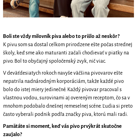
Boli ste vždy milovník piva alebo to prišlo až neskôr?
K pivu som sa dostal celkom prirodzene ešte počas strednej
školy, keď sme ako maturanti začali chodievať v piatky na
pivo. Bol to obyčajný spoločenský zvyk, nič viac.
V deväťdesiatych rokoch navyše väčšina pivovarov ešte
nepatrila nadnárodným korporáciám, takže každé pivo
bolo do istej miery jedinečné. Každý pivovar pracoval s
vlastnou vodou, surovinami aj overeným receptom, čo sa v
mnohom podobalo dnešnej remeselnej scéne. Ľudia si preto
často vyberali podnik podľa značky piva, ktorú mali radi.
Pamätáte si moment, keď vás pivo prvýkrát skutočne
zaujalo?