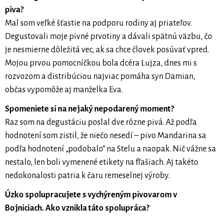
piva?
Mal som veľké šťastie na podporu rodiny aj priateľov.
Degustovali moje pivné prvotiny a dávali spätnú väzbu, čo
je nesmierne dôležitá vec, ak sa chce človek posúvať vpred.
Mojou prvou pomocníčkou bola dcéra Lujza, dnes mi s
rozvozom a distribúciou najviac pomáha syn Damian,
občas vypomôže aj manželka Eva.
Spomeniete si na nejaký nepodarený moment?
Raz som na degustáciu poslal dve rôzne pivá. Až podľa
hodnotení som zistil, že niečo nesedí – pivo Mandarina sa
podľa hodnotení „podobalo“ na Stelu a naopak. Nič vážne sa
nestalo, len boli vymenené etikety na fľašiach. Aj takéto
nedokonalosti patria k čaru remeselnej výroby.
Úzko spolupracujete s vychýreným pivovarom v
Bojniciach. Ako vznikla táto spolupráca?