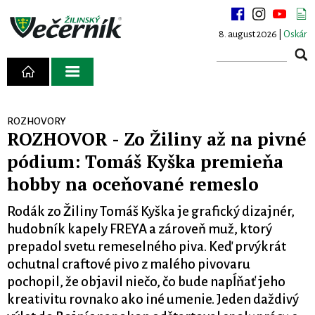
8. august 2026 |
Oskár
ROZHOVORY
ROZHOVOR - Zo Žiliny až na pivné
pódium: Tomáš Kyška premieňa
hobby na oceňované remeslo
Rodák zo Žiliny Tomáš Kyška je grafický dizajnér,
hudobník kapely FREYA a zároveň muž, ktorý
prepadol svetu remeselného piva. Keď prvýkrát
ochutnal craftové pivo z malého pivovaru
pochopil, že objavil niečo, čo bude napĺňať jeho
kreativitu rovnako ako iné umenie. Jeden daždivý