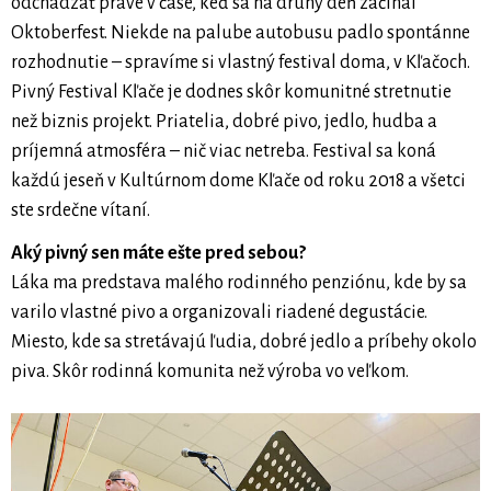
odchádzať práve v čase, keď sa na druhý deň začínal
Oktoberfest. Niekde na palube autobusu padlo spontánne
rozhodnutie – spravíme si vlastný festival doma, v Kľačoch.
Pivný Festival Kľače je dodnes skôr komunitné stretnutie
než biznis projekt. Priatelia, dobré pivo, jedlo, hudba a
príjemná atmosféra – nič viac netreba. Festival sa koná
každú jeseň v Kultúrnom dome Kľače od roku 2018 a všetci
ste srdečne vítaní.
Aký pivný sen máte ešte pred sebou?
Láka ma predstava malého rodinného penziónu, kde by sa
varilo vlastné pivo a organizovali riadené degustácie.
Miesto, kde sa stretávajú ľudia, dobré jedlo a príbehy okolo
piva. Skôr rodinná komunita než výroba vo veľkom.