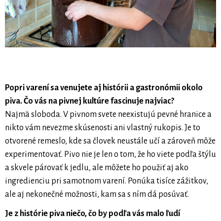
Popri varení sa venujete aj histórii a gastronómii okolo
piva. Čo vás na pivnej kultúre fascinuje najviac?
Najmä sloboda. V pivnom svete neexistujú pevné hranice a
nikto vám nevezme skúsenosti ani vlastný rukopis. Je to
otvorené remeslo, kde sa človek neustále učí a zároveň môže
experimentovať. Pivo nie je len o tom, že ho viete podľa štýlu
a skvele párovať k jedlu, ale môžete ho použiť aj ako
ingredienciu pri samotnom varení. Ponúka tisíce zážitkov,
ale aj nekonečné možnosti, kam sa s ním dá posúvať.
Je z histórie piva niečo, čo by podľa vás malo ľudí