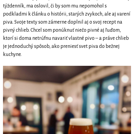
týždenník, ma oslovil, či by som mu nepomohol s
podkladmi k článku o histórii, starých zvykoch, ale aj varení
piva. Svoje texty som zámerne doplnil aj o svoj recept na
pivný chlieb. Chcel som ponúknuť niečo pivné aj ľuďom,
ktorí si doma netrúfnu navariť vlastné pivo – a práve chlieb
je jednoduchý spôsob, ako preniesť svet piva do bežnej
kuchyne.