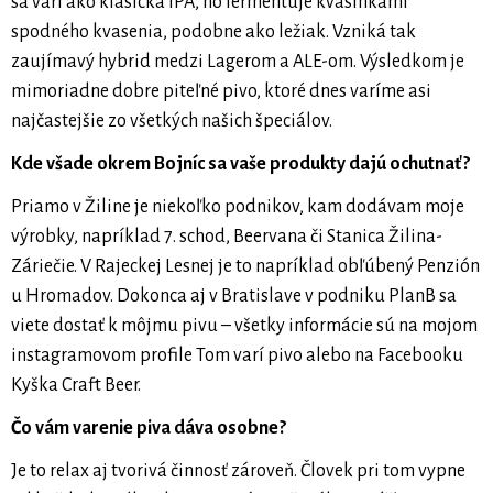
sa varí ako klasická IPA, no fermentuje kvasinkami
spodného kvasenia, podobne ako ležiak. Vzniká tak
zaujímavý hybrid medzi Lagerom a ALE-om. Výsledkom je
mimoriadne dobre piteľné pivo, ktoré dnes varíme asi
najčastejšie zo všetkých našich špeciálov.
Kde všade okrem Bojníc sa vaše produkty dajú ochutnať?
Priamo v Žiline je niekoľko podnikov, kam dodávam moje
výrobky, napríklad 7. schod, Beervana či Stanica Žilina-
Záriečie. V Rajeckej Lesnej je to napríklad obľúbený Penzión
u Hromadov. Dokonca aj v Bratislave v podniku PlanB sa
viete dostať k môjmu pivu – všetky informácie sú na mojom
instagramovom profile Tom varí pivo alebo na Facebooku
Kyška Craft Beer.
Čo vám varenie piva dáva osobne?
Je to relax aj tvorivá činnosť zároveň. Človek pri tom vypne