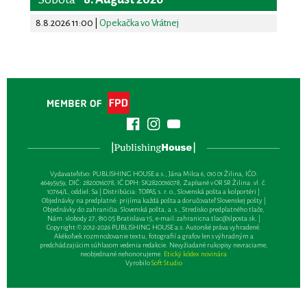
8.8.2026 11:00
|
Opekačka vo Vrátnej
Vydavateľsťvo: PUBLISHING HOUSE a.s., Jána Milca 6, 010 01 Žilina, IČO:
46495959, DIČ: 2820016078, IČ DPH: SK2820016078, Zapísané v OR SR Žilina: vl. č.
10764/L, oddiel: Sa | Distribúcia: TOPAS, s. r. o., Slovenská pošta a kolportéri |
Objednávky na predplatné: prijíma každá pošta a doručovateľ Slovenskej pošty |
Objednávky do zahraničia: Slovenská pošta, a. s., Stredisko predplatného tlače,
Nám. slobody 27, 810 05 Bratislava 15, e-mail:
zahranicna.tlac@slposta.sk
. |
Copyright © 2012-2026 PUBLISHING HOUSE a.s. Autorské práva vyhradené.
Akékoľvek rozmnožovanie textu, fotografií a grafov len s výhradným a
predchádzajúcim súhlasom vedenia redakcie. Nevyžiadané rukopisy nevraciame,
neobjednané nehonorujeme.
Etický kódex novinára
Vyrobilo
Soft Studio