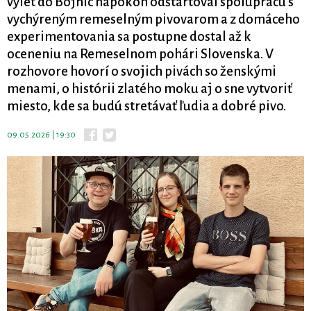
výlet do Bojníc napokon odštartoval spoluprácu s
vychýreným remeselným pivovarom a z domáceho
experimentovania sa postupne dostal až k
oceneniu na Remeselnom pohári Slovenska. V
rozhovore hovorí o svojich pivách so ženskými
menami, o histórii zlatého moku aj o sne vytvoriť
miesto, kde sa budú stretávať ľudia a dobré pivo.
09.05.2026 | 19:30