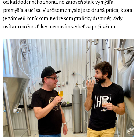
od každodenného zhonu, no zároveň stále vymýšľa,
premýšľa a učí sa. V určitom zmysle je to druhá práca, ktorá
je zároveň koníčkom. Keďže som grafický dizajnér, vždy
uvítam možnosť, keď nemusím sedieť za počítačom.