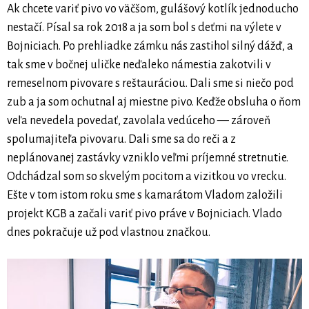
Ak chcete variť pivo vo väčšom, gulášový kotlík jednoducho
nestačí. Písal sa rok 2018 a ja som bol s deťmi na výlete v
Bojniciach. Po prehliadke zámku nás zastihol silný dážď, a
tak sme v bočnej uličke neďaleko námestia zakotvili v
remeselnom pivovare s reštauráciou. Dali sme si niečo pod
zub a ja som ochutnal aj miestne pivo. Keďže obsluha o ňom
veľa nevedela povedať, zavolala vedúceho — zároveň
spolumajiteľa pivovaru. Dali sme sa do reči a z
neplánovanej zastávky vzniklo veľmi príjemné stretnutie.
Odchádzal som so skvelým pocitom a vizitkou vo vrecku.
Ešte v tom istom roku sme s kamarátom Vladom založili
projekt KGB a začali variť pivo práve v Bojniciach. Vlado
dnes pokračuje už pod vlastnou značkou.