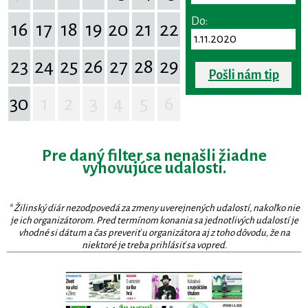
Do:
16
17
18
19
20
21
22
23
24
25
26
27
28
29
Pošli nám tip
30
1
2
3
4
5
6
Pre daný filter sa nenašli žiadne
vyhovujúce udalosti.
* Žilinský diár nezodpovedá za zmeny uverejnených udalostí, nakoľko nie
je ich organizátorom. Pred termínom konania sa jednotlivých udalostí je
vhodné si dátum a čas preveriť u organizátora aj z toho dôvodu, že na
niektoré je treba prihlásiť sa vopred.