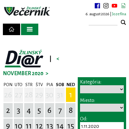
6. august 2026 |
Jozefína
|
<
NOVEMBER 2020
>
Kategória:
PON
UTO
STR
ŠTV
PIA
SOB
NED
26
27
28
29
30
31
1
Miesto:
2
3
4
5
6
7
8
Od:
9
10
11
12
13
14
15