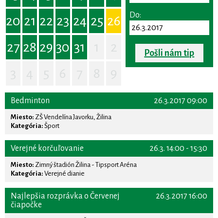
Do:
20
21
22
23
24
25
26
27
28
29
30
31
1
2
Pošli nám tip
3
4
5
6
7
8
9
Bedminton
26.3.2017 09:00
Miesto:
ZŠ Vendelína Javorku, Žilina
Kategória:
Šport
Verejné korčuľovanie
26.3. 14:00 - 15:30
Miesto:
Zimný štadión Žilina - Tipsport Aréna
Kategória:
Verejné dianie
Najlepšia rozprávka o Červenej
26.3.2017 16:00
čiapočke