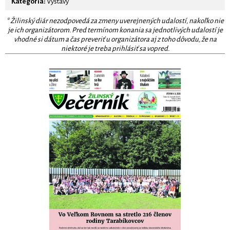
Kategória:
Výstavy
* Žilinský diár nezodpovedá za zmeny uverejnených udalostí, nakoľko nie
je ich organizátorom. Pred termínom konania sa jednotlivých udalostí je
vhodné si dátum a čas preveriť u organizátora aj z toho dôvodu, že na
niektoré je treba prihlásiť sa vopred.