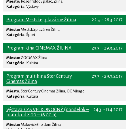
Miesto:
Rosenfeldov palác, Žilina
Kategória:
Výstavy
Program Mestskej plavárne Žilina
22.3. - 28.3.2017
Miesto:
Mestská plaváreň Žilina
Kategória:
Šport
Program kina CINEMAX ŽILINA
23.3. - 29.3.2017
Miesto:
ZOC MAX Žilina
Kategória:
Kultúra
Program multikina Ster Century
23.3. - 29.3.2017
Cinemas Žilina
Miesto:
Ster Century Cinemas Žilina, OC Mirage
Kategória:
Kultúra
Výstava: ČAS VEĽKONOČNÝ (pondelok –
24.3. - 11.4.2017
piatok od 8.00 – 16.00 h)
Miesto:
Makovického dom Žilina