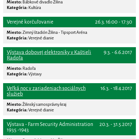
Miesto:
Bábkové divadlo Žilina
Kategória:
Kultúra
Verejné korčuľovanie
26.3. 16:00 - 17:30
Miesto:
Zimný štadión Žilina - Tipsport Aréna
Kategória:
Verejné dianie
Výstava dobovej elektroniky v Kaštieli
9.3. - 6.6.2017
Radoľa
Miesto:
Radoľa
Kategória:
Výstavy
Veľká noc v zariadeniach sociálnych
16.3. - 18.4.2017
služieb
Miesto:
Žilinský samosprávny kraj
Kategória:
Verejné dianie
Výstava - Farm Security Administration
20.3. - 31.5.2017
1935 -1943