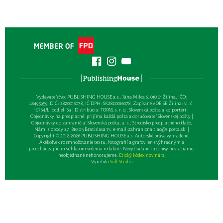
Vydavateľsťvo: PUBLISHING HOUSE a.s., Jána Milca 6, 010 01 Žilina, IČO:
46495959, DIČ: 2820016078, IČ DPH: SK2820016078, Zapísané v OR SR Žilina: vl. č.
10764/L, oddiel: Sa | Distribúcia: TOPAS, s. r. o., Slovenská pošta a kolportéri |
Objednávky na predplatné: prijíma každá pošta a doručovateľ Slovenskej pošty |
Objednávky do zahraničia: Slovenská pošta, a. s., Stredisko predplatného tlače,
Nám. slobody 27, 810 05 Bratislava 15, e-mail:
zahranicna.tlac@slposta.sk
. |
Copyright © 2012-2026 PUBLISHING HOUSE a.s. Autorské práva vyhradené.
Akékoľvek rozmnožovanie textu, fotografií a grafov len s výhradným a
predchádzajúcim súhlasom vedenia redakcie. Nevyžiadané rukopisy nevraciame,
neobjednané nehonorujeme.
Etický kódex novinára
Vyrobilo
Soft Studio