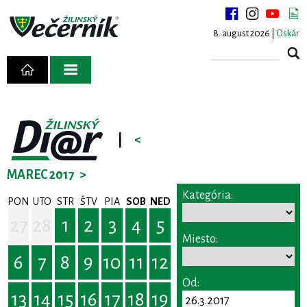
8. august 2026 |
Oskár
|
<
MAREC 2017
>
Kategória:
PON
UTO
STR
ŠTV
PIA
SOB
NED
27
28
1
2
3
4
5
Miesto:
6
7
8
9
10
11
12
Od:
13
14
15
16
17
18
19