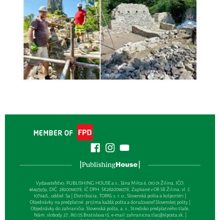
Vydavateľsťvo: PUBLISHING HOUSE a.s., Jána Milca 6, 010 01 Žilina, IČO:
46495959, DIČ: 2820016078, IČ DPH: SK2820016078, Zapísané v OR SR Žilina: vl. č.
10764/L, oddiel: Sa | Distribúcia: TOPAS, s. r. o., Slovenská pošta a kolportéri |
Objednávky na predplatné: prijíma každá pošta a doručovateľ Slovenskej pošty |
Objednávky do zahraničia: Slovenská pošta, a. s., Stredisko predplatného tlače,
Nám. slobody 27, 810 05 Bratislava 15, e-mail:
zahranicna.tlac@slposta.sk
. |