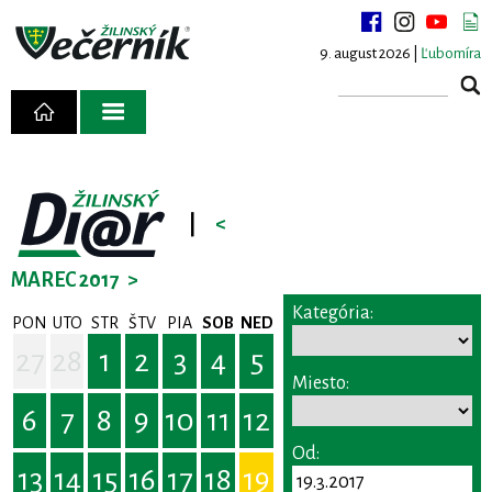
9. august 2026 |
Ľubomíra
|
<
MAREC 2017
>
Kategória:
PON
UTO
STR
ŠTV
PIA
SOB
NED
27
28
1
2
3
4
5
Miesto:
6
7
8
9
10
11
12
Od:
13
14
15
16
17
18
19