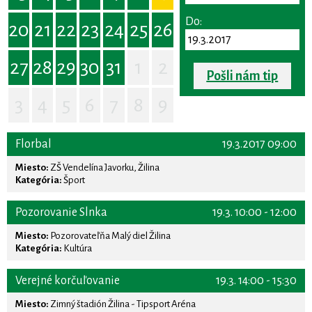
Do:
20
21
22
23
24
25
26
27
28
29
30
31
1
2
Pošli nám tip
3
4
5
6
7
8
9
Florbal
19.3.2017 09:00
Miesto:
ZŠ Vendelína Javorku, Žilina
Kategória:
Šport
Pozorovanie Slnka
19.3. 10:00 - 12:00
Miesto:
Pozorovateľňa Malý diel Žilina
Kategória:
Kultúra
Verejné korčuľovanie
19.3. 14:00 - 15:30
Miesto:
Zimný štadión Žilina - Tipsport Aréna