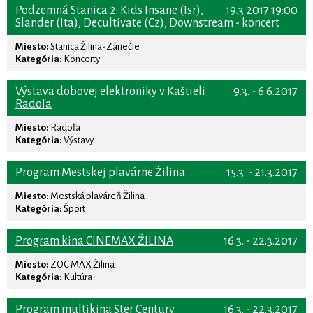
Podzemná Stanica 2: Kids Insane (Isr),
19.3.2017 19:00
Slander (Ita), Decultivate (Cz), Downstream - koncert
Miesto:
Stanica Žilina-Záriečie
Kategória:
Koncerty
Výstava dobovej elektroniky v Kaštieli
9.3. - 6.6.2017
Radoľa
Miesto:
Radoľa
Kategória:
Výstavy
Program Mestskej plavárne Žilina
15.3. - 21.3.2017
Miesto:
Mestská plaváreň Žilina
Kategória:
Šport
Program kina CINEMAX ŽILINA
16.3. - 22.3.2017
Miesto:
ZOC MAX Žilina
Kategória:
Kultúra
Program multikina Ster Century
16.3. - 22.3.2017