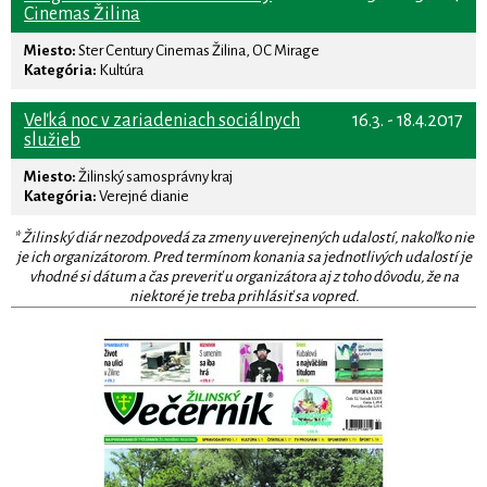
Cinemas Žilina
Miesto:
Ster Century Cinemas Žilina, OC Mirage
Kategória:
Kultúra
Veľká noc v zariadeniach sociálnych
16.3. - 18.4.2017
služieb
Miesto:
Žilinský samosprávny kraj
Kategória:
Verejné dianie
* Žilinský diár nezodpovedá za zmeny uverejnených udalostí, nakoľko nie
je ich organizátorom. Pred termínom konania sa jednotlivých udalostí je
vhodné si dátum a čas preveriť u organizátora aj z toho dôvodu, že na
niektoré je treba prihlásiť sa vopred.