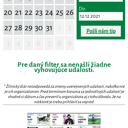
Do:
20
21
22
23
24
25
26
27
28
29
30
31
1
2
Pošli nám tip
3
4
5
6
7
8
9
Pre daný filter sa nenašli žiadne
vyhovujúce udalosti.
* Žilinský diár nezodpovedá za zmeny uverejnených udalostí, nakoľko nie
je ich organizátorom. Pred termínom konania sa jednotlivých udalostí je
vhodné si dátum a čas preveriť u organizátora aj z toho dôvodu, že na
niektoré je treba prihlásiť sa vopred.