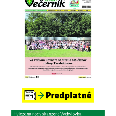
Hviezdna noc v skanzene Vychylovka