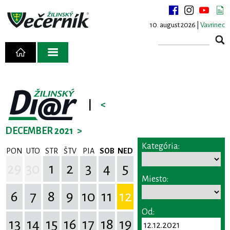
10. august 2026 |
Vavrinec
|
<
DECEMBER 2021
>
Kategória:
PON
UTO
STR
ŠTV
PIA
SOB
NED
29
30
1
2
3
4
5
Miesto:
6
7
8
9
10
11
12
Od:
13
14
15
16
17
18
19