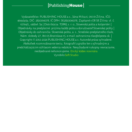
Vydavateľsťvo: PUBLISHING HOUSE a.s., Jána Milca 6, 010 01 Žilina, IČO:
46495959, DIČ: 2820016078, IČ DPH: SK2820016078, Zapísané v OR SR Žilina: vl. č.
10764/L, oddiel: Sa | Distribúcia: TOPAS, s. r. o., Slovenská pošta a kolportéri |
Objednávky na predplatné: prijíma každá pošta a doručovateľ Slovenskej pošty |
Objednávky do zahraničia: Slovenská pošta, a. s., Stredisko predplatného tlače,
Nám. slobody 27, 810 05 Bratislava 15, e-mail:
zahranicna.tlac@slposta.sk
. |
Copyright © 2012-2026 PUBLISHING HOUSE a.s. Autorské práva vyhradené.
Akékoľvek rozmnožovanie textu, fotografií a grafov len s výhradným a
predchádzajúcim súhlasom vedenia redakcie. Nevyžiadané rukopisy nevraciame,
neobjednané nehonorujeme.
Etický kódex novinára
Vyrobilo
Soft Studio