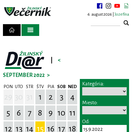
6. august 2026 |
Jozefína
|
<
SEPTEMBER 2022
>
Kategória:
PON
UTO
STR
ŠTV
PIA
SOB
NED
29
30
31
1
2
3
4
Miesto:
5
6
7
8
9
10
11
Od:
12
13
14
15
16
17
18