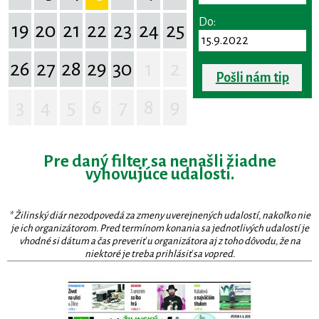
Do:
19
20
21
22
23
24
25
26
27
28
29
30
1
2
Pošli nám tip
3
4
5
6
7
8
9
Pre daný filter sa nenašli žiadne
vyhovujúce udalosti.
* Žilinský diár nezodpovedá za zmeny uverejnených udalostí, nakoľko nie
je ich organizátorom. Pred termínom konania sa jednotlivých udalostí je
vhodné si dátum a čas preveriť u organizátora aj z toho dôvodu, že na
niektoré je treba prihlásiť sa vopred.