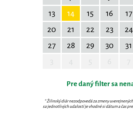
13
14
15
16
17
20
21
22
23
24
27
28
29
30
31
3
4
5
6
7
Pre daný filter sa nen
* Žilinský diár nezodpovedá za zmeny uverejnených
sa jednotlivých udalostí je vhodné si dátum a čas prev