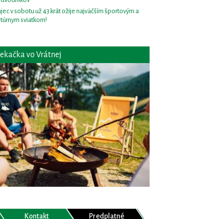
jec v sobotu už 43.krát ožije najväčším športovým a
ltúrnym sviatkom!
ekačka vo Vrátnej
Kontakt
Predplatné