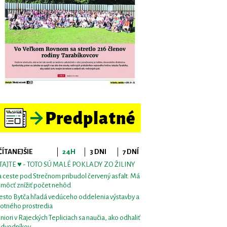
ČÍTANEJŠIE
24H
3 DNI
7 DNÍ
TAJTE ♥ - TOTO SÚ MALÉ POKLADY ZO ŽILINY
 ceste pod Strečnom pribudol červený asfalt. Má
môcť znížiť počet nehôd
sto Bytča hľadá vedúceho oddelenia výstavby a
votného prostredia
niori v Rajeckých Tepliciach sa naučia, ako odhaliť
dvodníkov