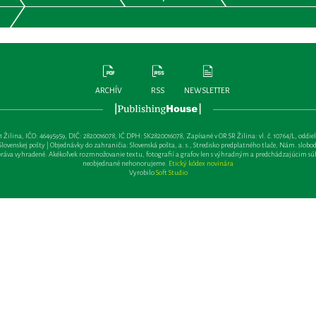
ARCHÍV
RSS
NEWSLETTER
lina, IČO: 46495959, DIČ: 2820016078, IČ DPH: SK2820016078, Zapísané v OR SR Žilina: vl. č. 10764/L, oddiel: Sa 
ovenskej pošty | Objednávky do zahraničia: Slovenská pošta, a. s., Stredisko predplatného tlače, Nám. slobody 
va vyhradené. Akékoľvek rozmnožovanie textu, fotografií a grafov len s výhradným a predchádzajúcim sú
neobjednané nehonorujeme.
Etický kódex novinára
Vyrobilo
Soft Studio