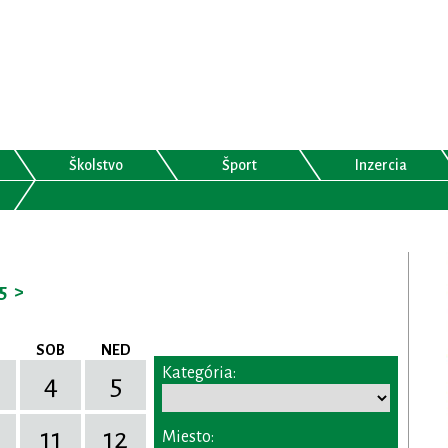
Školstvo
Šport
Inzercia
5
>
SOB
NED
Kategória:
4
5
11
12
Miesto: