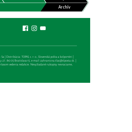
Archív
| Distribúcia: TOPAS, s. r. o., Slovenská pošta a kolportéri |
27, 810 05 Bratislava 15, e-mail:
zahranicna.tlac@slposta.sk
. |
hlasom vedenia redakcie. Nevyžiadané rukopisy nevraciame,