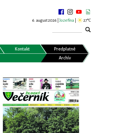
6. august 2026 |
Jozefína
|
27°C
Kontakt
Predplatné
Archív