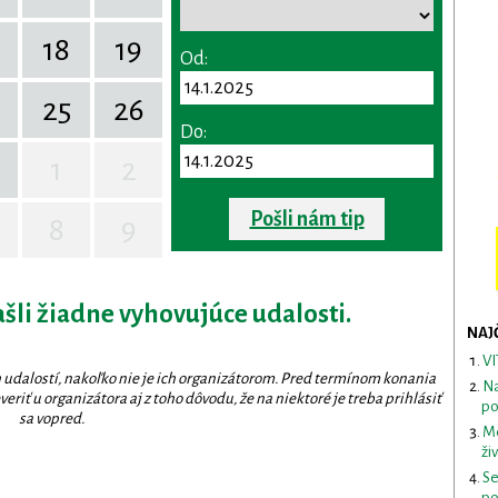
18
19
Od:
25
26
Do:
1
2
Pošli nám tip
8
9
ašli žiadne vyhovujúce udalosti.
NAJ
VI
 udalostí, nakoľko nie je ich organizátorom. Pred termínom konania
Na
eriť u organizátora aj z toho dôvodu, že na niektoré je treba prihlásiť
po
sa vopred.
Me
ži
Se
po