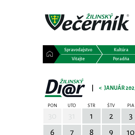
Spravodajstvo
Kultúra
Vitajte
Poradňa
|
<
JANUÁR 202
PON
UTO
STR
ŠTV
PIA
30
31
1
2
3
6
7
8
9
10