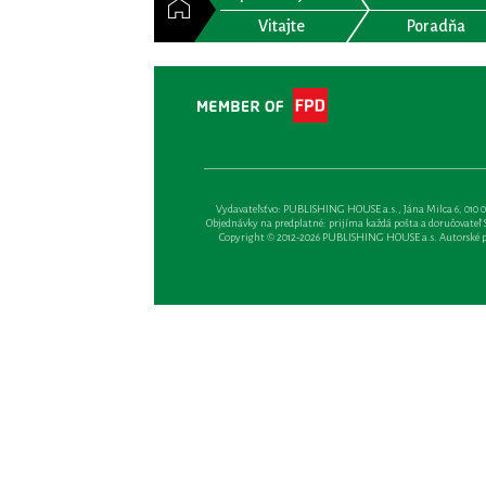
Vitajte
Poradňa
Vydavateľsťvo: PUBLISHING HOUSE a.s., Jána Milca 6, 010 01 Ži
Objednávky na predplatné: prijíma každá pošta a doručovateľ Sl
Copyright © 2012-2026 PUBLISHING HOUSE a.s. Autorské prá