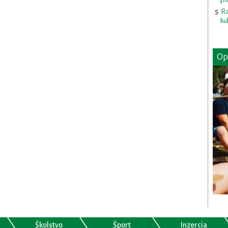
Ra
ku
Op
Školstvo
Šport
Inzercia