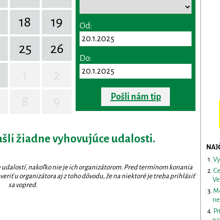
18
19
Od:
25
26
Do:
1
2
Pošli nám tip
8
9
ašli žiadne vyhovujúce udalosti.
NAJ
Vy
 udalostí, nakoľko nie je ich organizátorom. Pred termínom konania
Ce
eriť u organizátora aj z toho dôvodu, že na niektoré je treba prihlásiť
Ve
sa vopred.
Me
ne
Pr
na