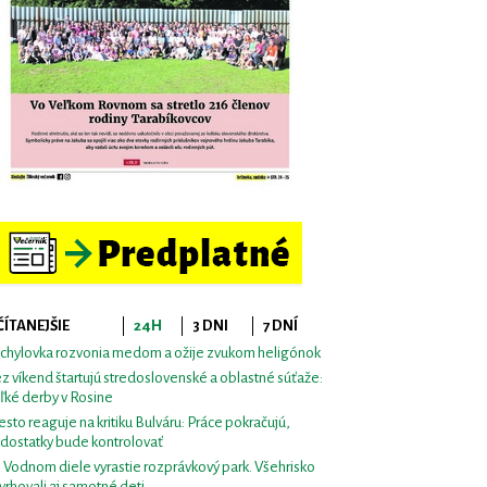
ČÍTANEJŠIE
24H
3 DNI
7 DNÍ
chylovka rozvonia medom a ožije zvukom heligónok
z víkend štartujú stredoslovenské a oblastné súťaže:
ľké derby v Rosine
sto reaguje na kritiku Bulváru: Práce pokračujú,
dostatky bude kontrolovať
i Vodnom diele vyrastie rozprávkový park. Všehrisko
vrhovali aj samotné deti