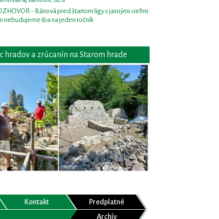
ZHOVOR - Bánová pred štartom ligy s jasnými cieľmi:
m nebudujeme iba na jeden ročník
c hradov a zrúcanín na Starom hrade
Kontakt
Predplatné
Archív