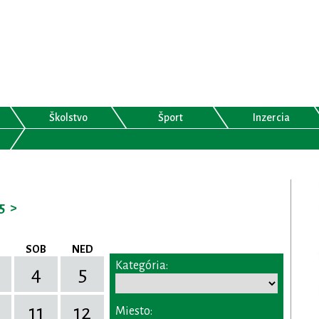
Školstvo
Šport
Inzercia
5
>
SOB
NED
Kategória:
4
5
11
12
Miesto: