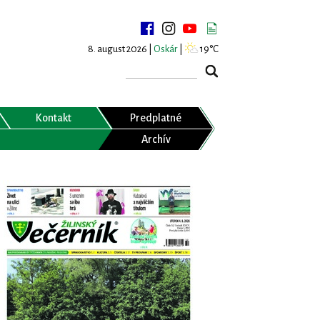
8. august 2026 |
Oskár
|
19°C
Kontakt
Predplatné
Archív