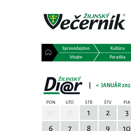
Spravodajstvo
Kultúra
Vitajte
Poradňa
|
<
JANUÁR 202
PON
UTO
STR
ŠTV
PIA
30
31
1
2
3
6
7
8
9
10