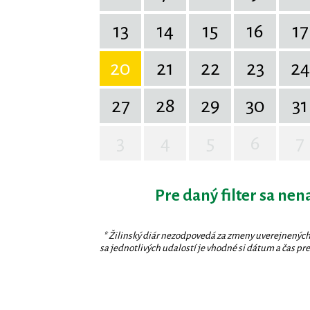
13
14
15
16
17
20
21
22
23
24
27
28
29
30
31
3
4
5
6
7
Pre daný filter sa nen
* Žilinský diár nezodpovedá za zmeny uverejnených
sa jednotlivých udalostí je vhodné si dátum a čas prev