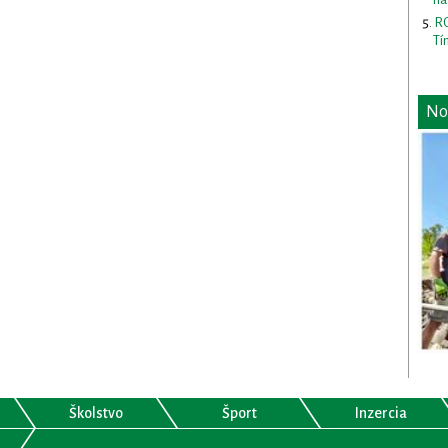
RO
Tí
No
Školstvo
Šport
Inzercia