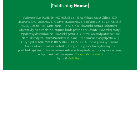
Vydavateľsťvo: PUBLISHING HOUSE a.s., Jána Milca 6, 010 01 Žilina, IČO:
46495959, DIČ: 2820016078, IČ DPH: SK2820016078, Zapísané v OR SR Žilina: vl. č.
10764/L, oddiel: Sa | Distribúcia: TOPAS, s. r. o., Slovenská pošta a kolportéri |
Objednávky na predplatné: prijíma každá pošta a doručovateľ Slovenskej pošty |
Objednávky do zahraničia: Slovenská pošta, a. s., Stredisko predplatného tlače,
Nám. slobody 27, 810 05 Bratislava 15, e-mail:
zahranicna.tlac@slposta.sk
. |
Copyright © 2012-2026 PUBLISHING HOUSE a.s. Autorské práva vyhradené.
Akékoľvek rozmnožovanie textu, fotografií a grafov len s výhradným a
predchádzajúcim súhlasom vedenia redakcie. Nevyžiadané rukopisy nevraciame,
neobjednané nehonorujeme.
Etický kódex novinára
Vyrobilo
Soft Studio