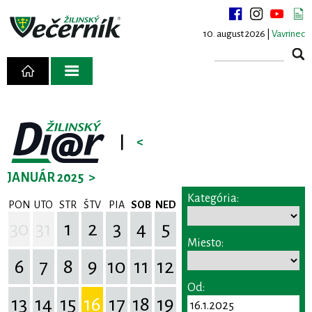
10. august 2026 |
Vavrinec
|
<
JANUÁR 2025
>
Kategória:
PON
UTO
STR
ŠTV
PIA
SOB
NED
30
31
1
2
3
4
5
Miesto:
6
7
8
9
10
11
12
Od:
13
14
15
16
17
18
19