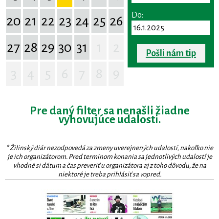
Do:
20
21
22
23
24
25
26
27
28
29
30
31
1
2
Pošli nám tip
3
4
5
6
7
8
9
Pre daný filter sa nenašli žiadne
vyhovujúce udalosti.
* Žilinský diár nezodpovedá za zmeny uverejnených udalostí, nakoľko nie
je ich organizátorom. Pred termínom konania sa jednotlivých udalostí je
vhodné si dátum a čas preveriť u organizátora aj z toho dôvodu, že na
niektoré je treba prihlásiť sa vopred.