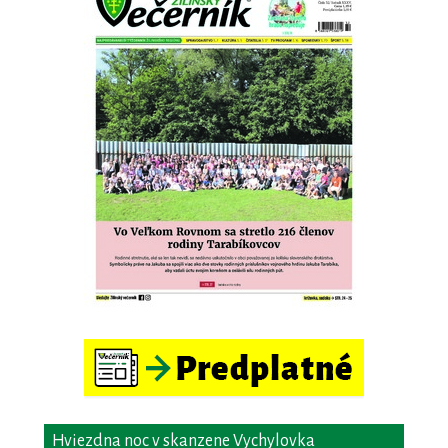
Hviezdna noc v skanzene Vychylovka