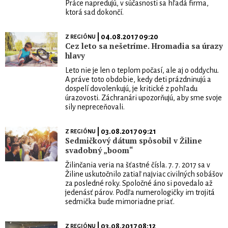
Práce napredujú, v súčasnosti sa hľadá firma,
ktorá sad dokončí.
| 04.08.2017 09:20
Z REGIÓNU
Cez leto sa nešetríme. Hromadia sa úrazy
hlavy
Leto nie je len o teplom počasí, ale aj o oddychu.
A práve toto obdobie, kedy deti prázdninujú a
dospelí dovolenkujú, je kritické z pohľadu
úrazovosti. Záchranári upozorňujú, aby sme svoje
sily nepreceňovali.
| 03.08.2017 09:21
Z REGIÓNU
Sedmičkový dátum spôsobil v Žiline
svadobný „boom“
Žilinčania veria na šťastné čísla. 7. 7. 2017 sa v
Žiline uskutočnilo zatiaľ najviac civilných sobášov
za posledné roky. Spoločné áno si povedalo až
jedenásť párov. Podľa numerologičky im trojitá
sedmička bude mimoriadne priať.
| 03.08.2017 08:12
Z REGIÓNU