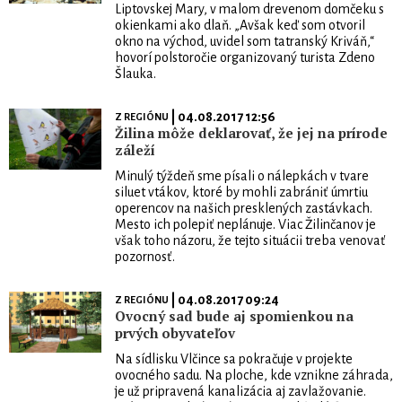
Liptovskej Mary, v malom drevenom domčeku s
okienkami ako dlaň. „Avšak keď som otvoril
okno na východ, uvidel som tatranský Kriváň,“
hovorí polstoročie organizovaný turista Zdeno
Šlauka.
| 04.08.2017 12:56
Z REGIÓNU
Žilina môže deklarovať, že jej na prírode
záleží
Minulý týždeň sme písali o nálepkách v tvare
siluet vtákov, ktoré by mohli zabrániť úmrtiu
operencov na našich presklených zastávkach.
Mesto ich polepiť neplánuje. Viac Žilinčanov je
však toho názoru, že tejto situácii treba venovať
pozornosť.
| 04.08.2017 09:24
Z REGIÓNU
Ovocný sad bude aj spomienkou na
prvých obyvateľov
Na sídlisku Vlčince sa pokračuje v projekte
ovocného sadu. Na ploche, kde vznikne záhrada,
je už pripravená kanalizácia aj zavlažovanie.