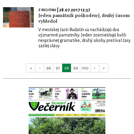
| 28.07.2017 12:37
Z REGIÓNU
Jeden pamätník poškodený, druhý časom
vybledol
V mestskej časti Budatín sa nachádzajú dva
významné pamätníky. Jeden zosmiešňujú kvôli
nesprávnej gramatike, druhý akoby prežíval časy
zašlej slávy.
«
‹
96
97
98
99
100
›
»