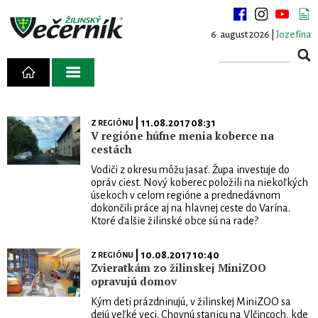
6. august 2026 |
Jozefína
| 11.08.2017 08:31
Z REGIÓNU
V regióne húfne menia koberce na
cestách
Vodiči z okresu môžu jasať. Župa investuje do
opráv ciest. Nový koberec položili na niekoľkých
úsekoch v celom regióne a prednedávnom
dokončili práce aj na hlavnej ceste do Varína.
Ktoré ďalšie žilinské obce sú na rade?
| 10.08.2017 10:40
Z REGIÓNU
Zvieratkám zo žilinskej MiniZOO
opravujú domov
Kým deti prázdninujú, v žilinskej MiniZOO sa
dejú veľké veci. Chovnú stanicu na Vlčincoch, kde