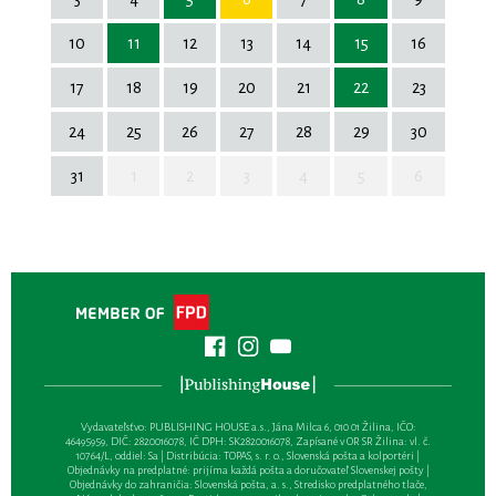
10
11
12
13
14
15
16
17
18
19
20
21
22
23
24
25
26
27
28
29
30
31
1
2
3
4
5
6
Vydavateľsťvo: PUBLISHING HOUSE a.s., Jána Milca 6, 010 01 Žilina, IČO:
46495959, DIČ: 2820016078, IČ DPH: SK2820016078, Zapísané v OR SR Žilina: vl. č.
10764/L, oddiel: Sa | Distribúcia: TOPAS, s. r. o., Slovenská pošta a kolportéri |
Objednávky na predplatné: prijíma každá pošta a doručovateľ Slovenskej pošty |
Objednávky do zahraničia: Slovenská pošta, a. s., Stredisko predplatného tlače,