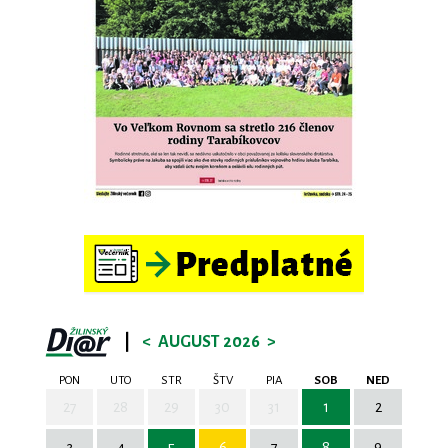
|
<
AUGUST 2026
>
PON
UTO
STR
ŠTV
PIA
SOB
NED
27
28
29
30
31
1
2
3
4
5
6
7
8
9