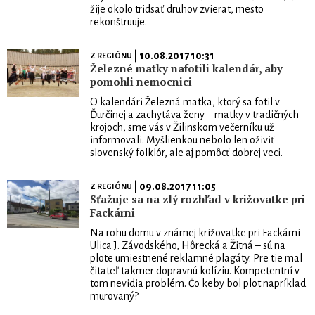
žije okolo tridsať druhov zvierat, mesto
rekonštruuje.
| 10.08.2017 10:31
Z REGIÓNU
Železné matky nafotili kalendár, aby
pomohli nemocnici
O kalendári Železná matka, ktorý sa fotil v
Ďurčinej a zachytáva ženy – matky v tradičných
krojoch, sme vás v Žilinskom večerníku už
informovali. Myšlienkou nebolo len oživiť
slovenský folklór, ale aj pomôcť dobrej veci.
| 09.08.2017 11:05
Z REGIÓNU
Sťažuje sa na zlý rozhľad v križovatke pri
Fackárni
Na rohu domu v známej križovatke pri Fackárni –
Ulica J. Závodského, Hôrecká a Žitná – sú na
plote umiestnené reklamné plagáty. Pre tie mal
čitateľ takmer dopravnú kolíziu. Kompetentní v
tom nevidia problém. Čo keby bol plot napríklad
murovaný?