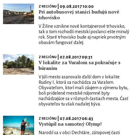
| 09.08.2017 10:00
Z REGIÓNU
Pri autobusovej stanici budujú nové
trhovisko
V Žiline vznikne nové kontajnerové trhovisko,
tak o tom rozhodli mestskí poslanci ešte minulý
rok. Staré trhovisko bude aj napriek prvotným
obavám fungovať ďalej.
| 07.08.2017 09:31
Z REGIÓNU
V lokalite za Vuralom sa pokračuje s
búraním
V júli mesto asanovalo ďalší dom v lokalite
Rudiny I, ktorá sa nachádza za Vuralom.
Obyvateľom, ktorí mali záujem o výmenu bytu,
boli pridelené mestské nájomné byty
nachádzajúce sa v rôznych častiach mesta. Časť
obyvateľov tu však naďalej býva.
| 07.08.2017 06:43
Z REGIÓNU
Vystúpil na samotný Olymp!
Narodil sa v obci Dechtáre, zátopovej časti