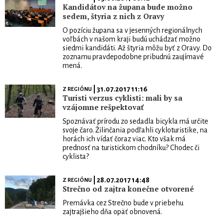
Kandidátov na župana bude možno
sedem, štyria z nich z Oravy
O pozíciu župana sa v jesenných regionálnych
voľbách v našom kraji budú uchádzať možno
siedmi kandidáti. Až štyria môžu byť z Oravy. Do
zoznamu pravdepodobne pribudnú zaujímavé
mená.
| 31.07.2017 11:16
Z REGIÓNU
Turisti verzus cyklisti: mali by sa
vzájomne rešpektovať
Spoznávať prírodu zo sedadla bicykla má určite
svoje čaro. Žilinčania podľahli cykloturistike, na
horách ich vídať čoraz viac. Kto však má
prednosť na turistickom chodníku? Chodec či
cyklista?
| 28.07.2017 14:48
Z REGIÓNU
Strečno od zajtra konečne otvorené
Premávka cez Strečno bude v priebehu
zajtrajšieho dňa opäť obnovená.