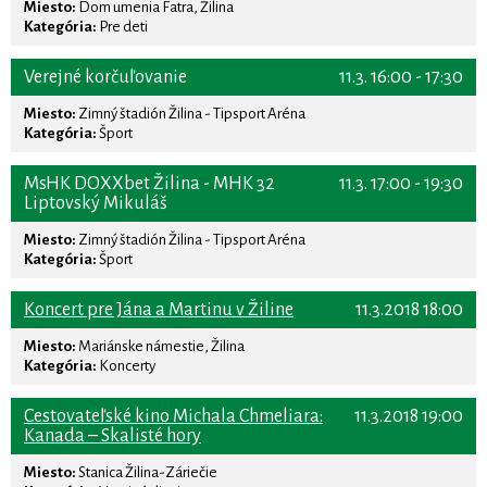
Miesto:
Dom umenia Fatra, Žilina
Kategória:
Pre deti
Verejné korčuľovanie
11.3. 16:00 - 17:30
Miesto:
Zimný štadión Žilina - Tipsport Aréna
Kategória:
Šport
MsHK DOXXbet Žilina - MHK 32
11.3. 17:00 - 19:30
Liptovský Mikuláš
Miesto:
Zimný štadión Žilina - Tipsport Aréna
Kategória:
Šport
Koncert pre Jána a Martinu v Žiline
11.3.2018 18:00
Miesto:
Mariánske námestie, Žilina
Kategória:
Koncerty
Cestovateľské kino Michala Chmeliara:
11.3.2018 19:00
Kanada – Skalisté hory
Miesto:
Stanica Žilina-Záriečie