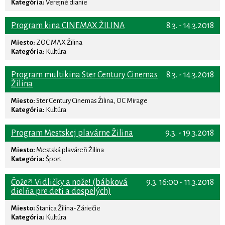
Kategória:
Verejné dianie
Program kina CINEMAX ŽILINA
8.3. - 14.3.2018
Miesto:
ZOC MAX Žilina
Kategória:
Kultúra
Program multikina Ster Century Cinemas
8.3. - 14.3.2018
Žilina
Miesto:
Ster Century Cinemas Žilina, OC Mirage
Kategória:
Kultúra
Program Mestskej plavárne Žilina
9.3. - 19.3.2018
Miesto:
Mestská plaváreň Žilina
Kategória:
Šport
Čože?! Vidličky a nože! (bábková
9.3. 16:00 - 11.3.2018
dielňa pre deti a dospelých)
Miesto:
Stanica Žilina-Záriečie
Kategória:
Kultúra