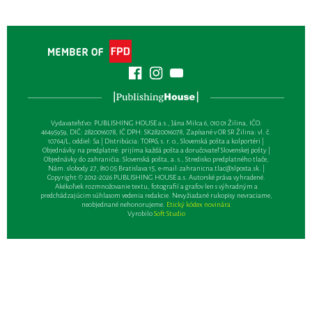
Vydavateľsťvo: PUBLISHING HOUSE a.s., Jána Milca 6, 010 01 Žilina, IČO:
46495959, DIČ: 2820016078, IČ DPH: SK2820016078, Zapísané v OR SR Žilina: vl. č.
10764/L, oddiel: Sa | Distribúcia: TOPAS, s. r. o., Slovenská pošta a kolportéri |
Objednávky na predplatné: prijíma každá pošta a doručovateľ Slovenskej pošty |
Objednávky do zahraničia: Slovenská pošta, a. s., Stredisko predplatného tlače,
Nám. slobody 27, 810 05 Bratislava 15, e-mail:
zahranicna.tlac@slposta.sk
. |
Copyright © 2012-2026 PUBLISHING HOUSE a.s. Autorské práva vyhradené.
Akékoľvek rozmnožovanie textu, fotografií a grafov len s výhradným a
predchádzajúcim súhlasom vedenia redakcie. Nevyžiadané rukopisy nevraciame,
neobjednané nehonorujeme.
Etický kódex novinára
Vyrobilo
Soft Studio