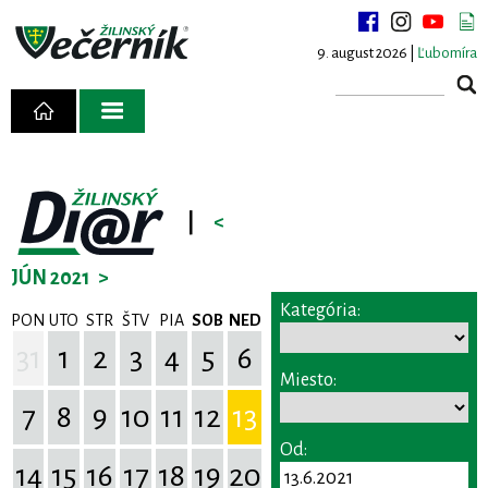
9. august 2026 |
Ľubomíra
|
<
JÚN 2021
>
Kategória:
PON
UTO
STR
ŠTV
PIA
SOB
NED
31
1
2
3
4
5
6
Miesto:
7
8
9
10
11
12
13
Od:
14
15
16
17
18
19
20