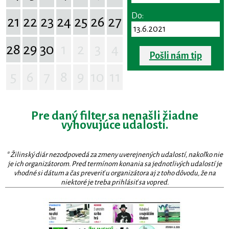
Do:
21
22
23
24
25
26
27
28
29
30
1
2
3
4
Pošli nám tip
5
6
7
8
9
10
11
Pre daný filter sa nenašli žiadne
vyhovujúce udalosti.
* Žilinský diár nezodpovedá za zmeny uverejnených udalostí, nakoľko nie
je ich organizátorom. Pred termínom konania sa jednotlivých udalostí je
vhodné si dátum a čas preveriť u organizátora aj z toho dôvodu, že na
niektoré je treba prihlásiť sa vopred.