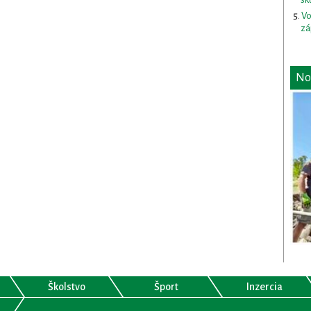
Vo
zá
No
Školstvo
Šport
Inzercia