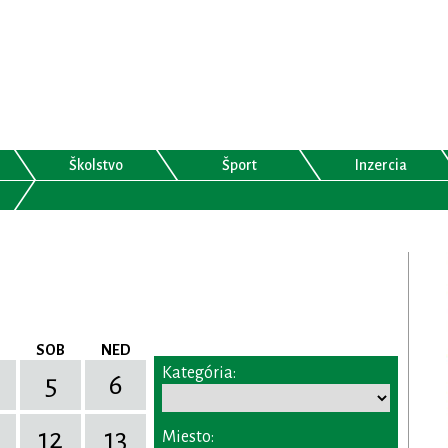
Školstvo
Šport
Inzercia
SOB
NED
Kategória:
5
6
12
13
Miesto: