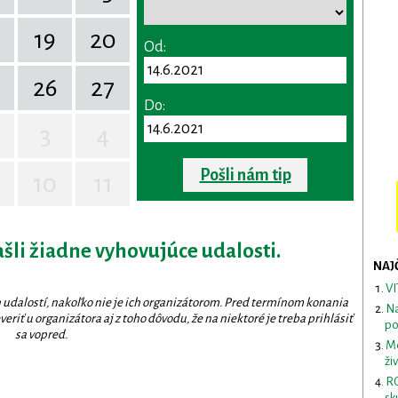
19
20
Od:
26
27
Do:
3
4
Pošli nám tip
10
11
ašli žiadne vyhovujúce udalosti.
NAJ
VI
 udalostí, nakoľko nie je ich organizátorom. Pred termínom konania
Na
eriť u organizátora aj z toho dôvodu, že na niektoré je treba prihlásiť
po
sa vopred.
Me
ži
RO
sk