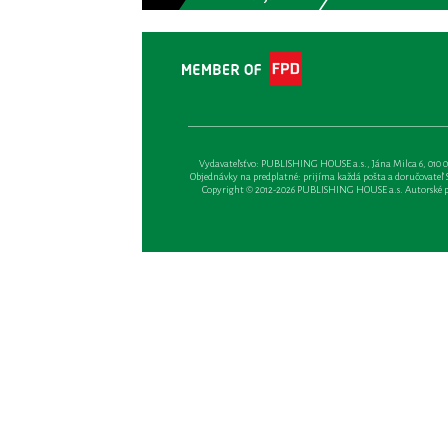
Vydavateľsťvo: PUBLISHING HOUSE a.s., Jána Milca 6, 010 01 Ži
Objednávky na predplatné: prijíma každá pošta a doručovateľ Sl
Copyright © 2012-2026 PUBLISHING HOUSE a.s. Autorské prá