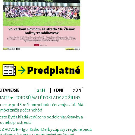
ČÍTANEJŠIE
24H
3 DNI
7 DNÍ
TAJTE ♥ - TOTO SÚ MALÉ POKLADY ZO ŽILINY
 ceste pod Strečnom pribudol červený asfalt. Má
môcť znížiť počet nehôd
sto Bytča hľadá vedúceho oddelenia výstavby a
votného prostredia
ZHOVOR – Igor Krško: Derby zápasy v regióne budú
utočnou slávnosťou s potrebnými emóciami