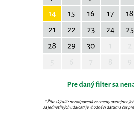
14
15
16
17
18
21
22
23
24
25
28
29
30
1
2
5
6
7
8
9
Pre daný filter sa nen
* Žilinský diár nezodpovedá za zmeny uverejnených
sa jednotlivých udalostí je vhodné si dátum a čas prev