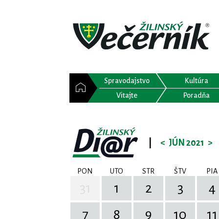
Spravodajstvo
Kultúra
Vitajte
Poradňa
|
<
JÚN 2021
>
PON
UTO
STR
ŠTV
PIA
31
1
2
3
4
7
8
9
10
11