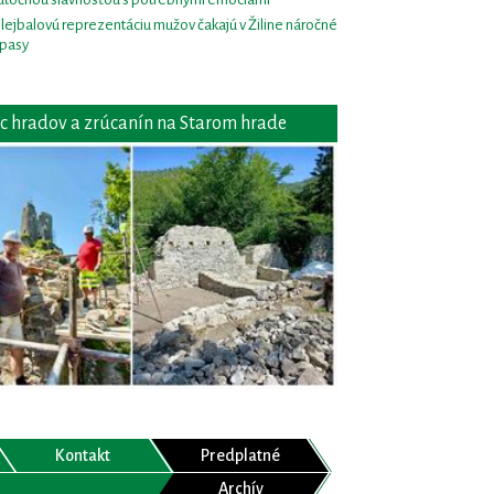
lejbalovú reprezentáciu mužov čakajú v Žiline náročné
pasy
c hradov a zrúcanín na Starom hrade
Kontakt
Predplatné
Archív