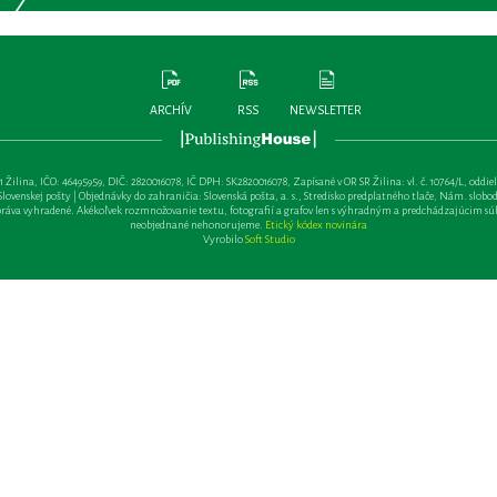
ARCHÍV
RSS
NEWSLETTER
lina, IČO: 46495959, DIČ: 2820016078, IČ DPH: SK2820016078, Zapísané v OR SR Žilina: vl. č. 10764/L, oddiel: Sa 
ovenskej pošty | Objednávky do zahraničia: Slovenská pošta, a. s., Stredisko predplatného tlače, Nám. slobody 
va vyhradené. Akékoľvek rozmnožovanie textu, fotografií a grafov len s výhradným a predchádzajúcim sú
neobjednané nehonorujeme.
Etický kódex novinára
Vyrobilo
Soft Studio