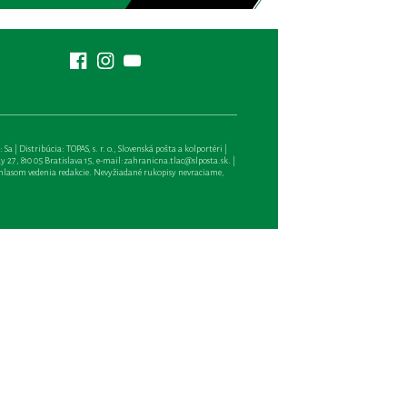
| Distribúcia: TOPAS, s. r. o., Slovenská pošta a kolportéri |
27, 810 05 Bratislava 15, e-mail:
zahranicna.tlac@slposta.sk
. |
hlasom vedenia redakcie. Nevyžiadané rukopisy nevraciame,