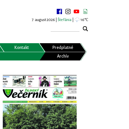
7. august 2026 |
Štefánia
|
16°C
Kontakt
Predplatné
Archív