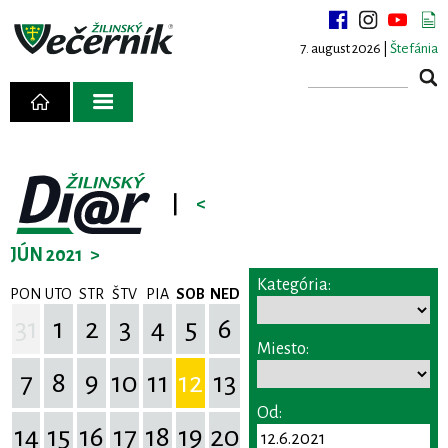
7. august 2026 |
Štefánia
|
<
JÚN 2021
>
Kategória:
PON
UTO
STR
ŠTV
PIA
SOB
NED
31
1
2
3
4
5
6
Miesto:
7
8
9
10
11
12
13
Od:
14
15
16
17
18
19
20