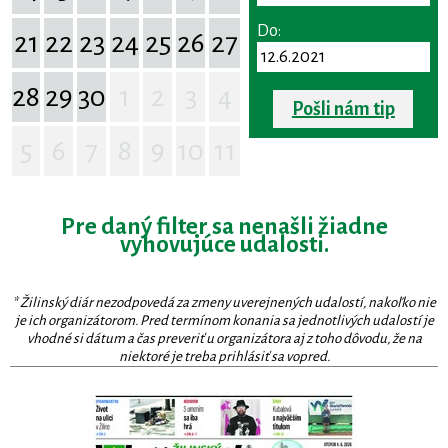
Do:
21
22
23
24
25
26
27
28
29
30
1
2
3
4
Pošli nám tip
5
6
7
8
9
10
11
Pre daný filter sa nenašli žiadne
vyhovujúce udalosti.
* Žilinský diár nezodpovedá za zmeny uverejnených udalostí, nakoľko nie
je ich organizátorom. Pred termínom konania sa jednotlivých udalostí je
vhodné si dátum a čas preveriť u organizátora aj z toho dôvodu, že na
niektoré je treba prihlásiť sa vopred.