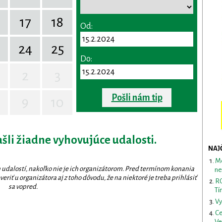
17
18
Od:
24
25
Do:
2
3
Pošli nám tip
9
10
ašli žiadne vyhovujúce udalosti.
NAJ
Me
 udalostí, nakoľko nie je ich organizátorom. Pred termínom konania
ne
eriť u organizátora aj z toho dôvodu, že na niektoré je treba prihlásiť
RO
sa vopred.
Tí
Vy
Ce
Ve