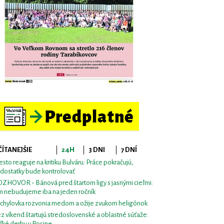
ČÍTANEJŠIE
24H
3 DNI
7 DNÍ
sto reaguje na kritiku Bulváru: Práce pokračujú,
dostatky bude kontrolovať
ZHOVOR - Bánová pred štartom ligy s jasnými cieľmi:
m nebudujeme iba na jeden ročník
chylovka rozvonia medom a ožije zvukom heligónok
z víkend štartujú stredoslovenské a oblastné súťaže:
ľké derby v Rosine