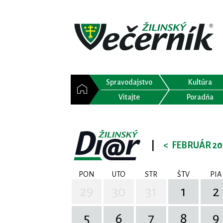
Spravodajstvo
Kultúra
Vitajte
Poradňa
|
<
FEBRUÁR 20
PON
UTO
STR
ŠTV
PIA
29
30
31
1
2
5
6
7
8
9