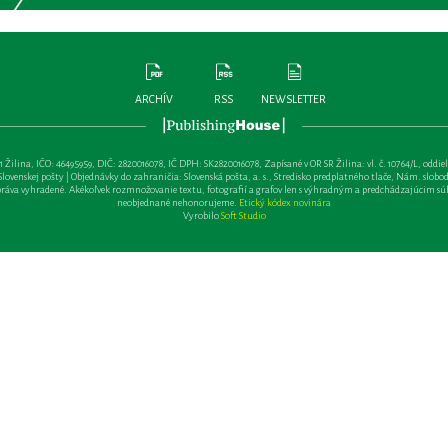
ARCHÍV
RSS
NEWSLETTER
lina, IČO: 46495959, DIČ: 2820016078, IČ DPH: SK2820016078, Zapísané v OR SR Žilina: vl. č. 10764/L, oddiel: Sa 
ovenskej pošty | Objednávky do zahraničia: Slovenská pošta, a. s., Stredisko predplatného tlače, Nám. slobody 
va vyhradené. Akékoľvek rozmnožovanie textu, fotografií a grafov len s výhradným a predchádzajúcim sú
neobjednané nehonorujeme.
Etický kódex novinára
Vyrobilo
Soft Studio