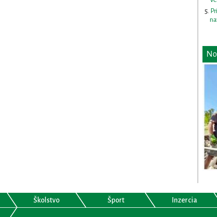
Pr
na
No
Školstvo
Šport
Inzercia