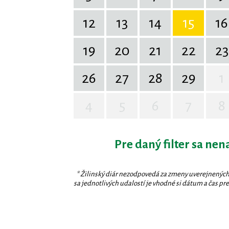
12
13
14
15
16
19
20
21
22
23
26
27
28
29
1
4
5
6
7
8
Pre daný filter sa nen
* Žilinský diár nezodpovedá za zmeny uverejnených
sa jednotlivých udalostí je vhodné si dátum a čas prev