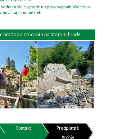
i Vodnom diele vyrastie rozprávkový park. Všehrisko
vrhovali aj samotné deti
c hradov a zrúcanín na Starom hrade
Kontakt
Predplatné
Archív