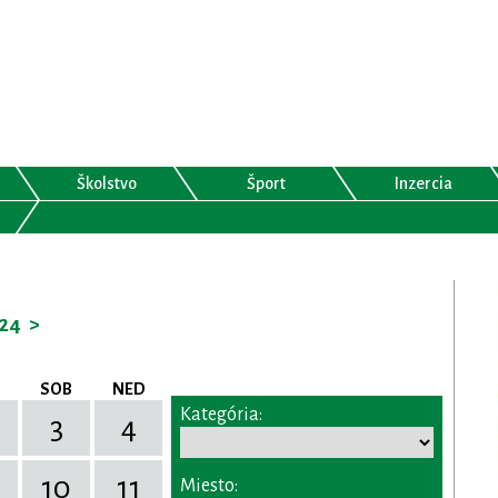
Školstvo
Šport
Inzercia
24
>
SOB
NED
Kategória:
3
4
10
11
Miesto: