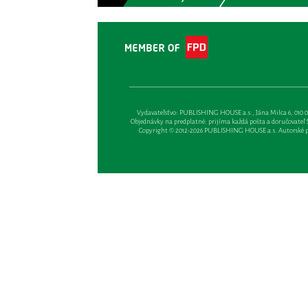
Vydavateľsťvo: PUBLISHING HOUSE a.s., Jána Milca 6, 010 01 Ži
Objednávky na predplatné: prijíma každá pošta a doručovateľ Sl
Copyright © 2012-2026 PUBLISHING HOUSE a.s. Autorské prá