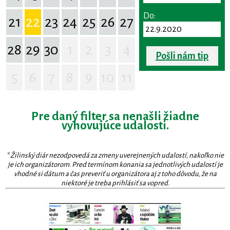
Do:
21
22
23
24
25
26
27
28
29
30
1
2
3
4
Pošli nám tip
5
6
7
8
9
10
11
Pre daný filter sa nenašli žiadne
vyhovujúce udalosti.
* Žilinský diár nezodpovedá za zmeny uverejnených udalostí, nakoľko nie
je ich organizátorom. Pred termínom konania sa jednotlivých udalostí je
vhodné si dátum a čas preveriť u organizátora aj z toho dôvodu, že na
niektoré je treba prihlásiť sa vopred.