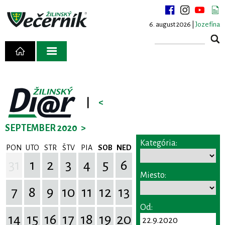
6. august 2026 |
Jozefína
|
<
SEPTEMBER 2020
>
Kategória:
PON
UTO
STR
ŠTV
PIA
SOB
NED
31
1
2
3
4
5
6
Miesto:
7
8
9
10
11
12
13
Od:
14
15
16
17
18
19
20