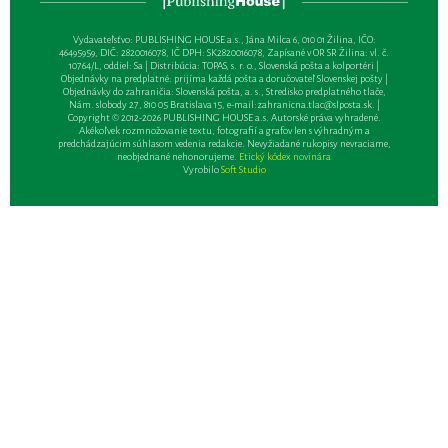
Vydavateľsťvo: PUBLISHING HOUSE a.s., Jána Milca 6, 010 01 Žilina, IČO:
46495959, DIČ: 2820016078, IČ DPH: SK2820016078, Zapísané v OR SR Žilina: vl. č.
10764/L, oddiel: Sa | Distribúcia: TOPAS, s. r. o., Slovenská pošta a kolportéri |
Objednávky na predplatné: prijíma každá pošta a doručovateľ Slovenskej pošty |
Objednávky do zahraničia: Slovenská pošta, a. s., Stredisko predplatného tlače,
Nám. slobody 27, 810 05 Bratislava 15, e-mail:
zahranicna.tlac@slposta.sk
. |
Copyright © 2012-2026 PUBLISHING HOUSE a.s. Autorské práva vyhradené.
Akékoľvek rozmnožovanie textu, fotografií a grafov len s výhradným a
predchádzajúcim súhlasom vedenia redakcie. Nevyžiadané rukopisy nevraciame,
neobjednané nehonorujeme.
Etický kódex novinára
Vyrobilo
Soft Studio