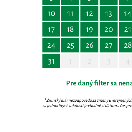
10
11
12
13
14
17
18
19
20
21
24
25
26
27
28
31
1
2
3
4
Pre daný filter sa nen
* Žilinský diár nezodpovedá za zmeny uverejnených
sa jednotlivých udalostí je vhodné si dátum a čas prev