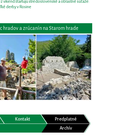
z víkend štartujú stredoslovenské a oblastné súťaže:
ľké derby v Rosine
c hradov a zrúcanín na Starom hrade
Kontakt
Predplatné
Archív