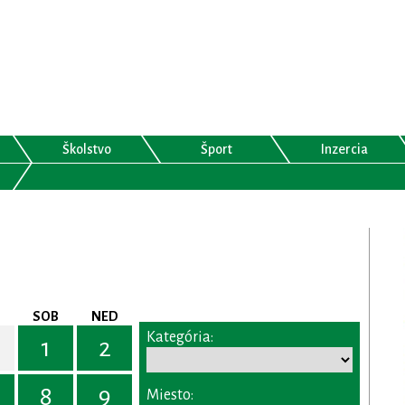
Školstvo
Šport
Inzercia
SOB
NED
Kategória:
1
2
8
9
Miesto: