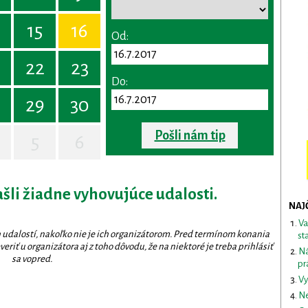
15
16
Od:
22
23
Do:
29
30
Pošli nám tip
5
6
ašli žiadne vyhovujúce udalosti.
NAJ
Va
 udalostí, nakoľko nie je ich organizátorom. Pred termínom konania
st
eriť u organizátora aj z toho dôvodu, že na niektoré je treba prihlásiť
Ná
sa vopred.
pr
Vy
Ne