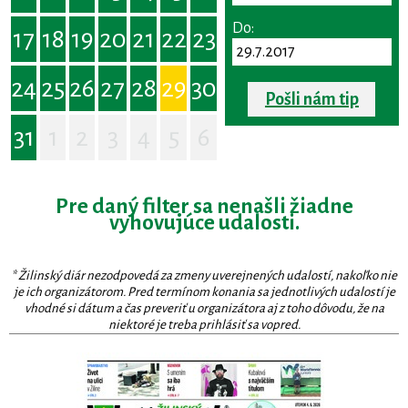
Do:
17
18
19
20
21
22
23
24
25
26
27
28
29
30
Pošli nám tip
31
1
2
3
4
5
6
Pre daný filter sa nenašli žiadne
vyhovujúce udalosti.
* Žilinský diár nezodpovedá za zmeny uverejnených udalostí, nakoľko nie
je ich organizátorom. Pred termínom konania sa jednotlivých udalostí je
vhodné si dátum a čas preveriť u organizátora aj z toho dôvodu, že na
niektoré je treba prihlásiť sa vopred.