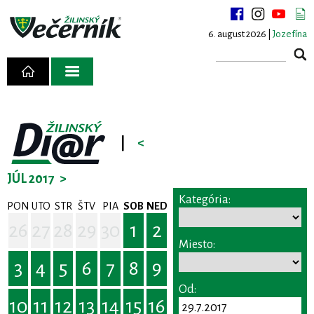
6. august 2026 |
Jozefína
|
<
JÚL 2017
>
Kategória:
PON
UTO
STR
ŠTV
PIA
SOB
NED
26
27
28
29
30
1
2
Miesto:
3
4
5
6
7
8
9
Od:
10
11
12
13
14
15
16