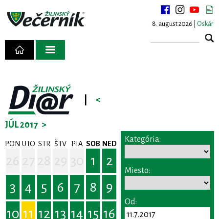
8. august 2026 |
Oskár
|
<
JÚL 2017
>
Kategória:
PON
UTO
STR
ŠTV
PIA
SOB
NED
26
27
28
29
30
1
2
Miesto:
3
4
5
6
7
8
9
Od:
10
11
12
13
14
15
16