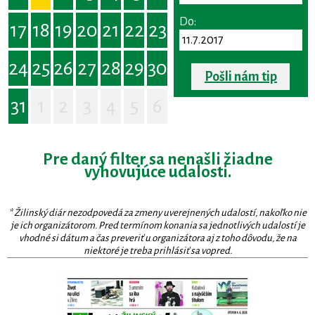
Do:
17
18
19
20
21
22
23
24
25
26
27
28
29
30
Pošli nám tip
31
1
2
3
4
5
6
Pre daný filter sa nenašli žiadne
vyhovujúce udalosti.
* Žilinský diár nezodpovedá za zmeny uverejnených udalostí, nakoľko nie
je ich organizátorom. Pred termínom konania sa jednotlivých udalostí je
vhodné si dátum a čas preveriť u organizátora aj z toho dôvodu, že na
niektoré je treba prihlásiť sa vopred.