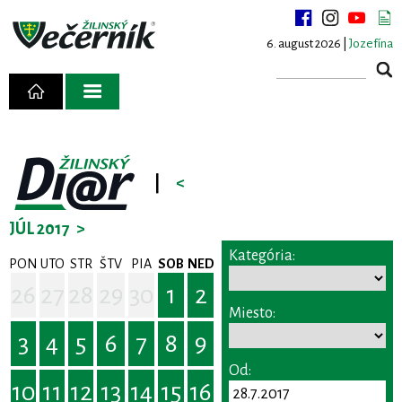
6. august 2026 |
Jozefína
|
<
JÚL 2017
>
Kategória:
PON
UTO
STR
ŠTV
PIA
SOB
NED
26
27
28
29
30
1
2
Miesto:
3
4
5
6
7
8
9
Od:
10
11
12
13
14
15
16