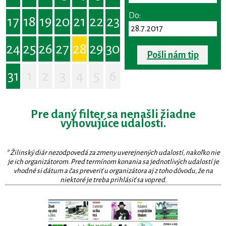
Do:
17
18
19
20
21
22
23
24
25
26
27
28
29
30
Pošli nám tip
31
1
2
3
4
5
6
Pre daný filter sa nenašli žiadne
vyhovujúce udalosti.
* Žilinský diár nezodpovedá za zmeny uverejnených udalostí, nakoľko nie
je ich organizátorom. Pred termínom konania sa jednotlivých udalostí je
vhodné si dátum a čas preveriť u organizátora aj z toho dôvodu, že na
niektoré je treba prihlásiť sa vopred.