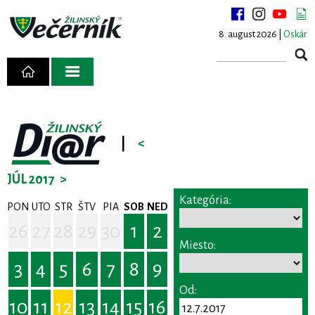
8. august 2026 |
Oskár
|
<
JÚL 2017
>
Kategória:
PON
UTO
STR
ŠTV
PIA
SOB
NED
26
27
28
29
30
1
2
Miesto:
3
4
5
6
7
8
9
Od:
10
11
12
13
14
15
16