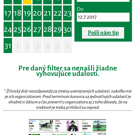
Do:
17
18
19
20
21
22
23
24
25
26
27
28
29
30
Pošli nám tip
31
1
2
3
4
5
6
Pre daný filter sa nenašli žiadne
vyhovujúce udalosti.
* Žilinský diár nezodpovedá za zmeny uverejnených udalostí, nakoľko nie
je ich organizátorom. Pred termínom konania sa jednotlivých udalostí je
vhodné si dátum a čas preveriť u organizátora aj z toho dôvodu, že na
niektoré je treba prihlásiť sa vopred.