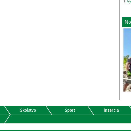
Vy
No
Školstvo
Šport
Inzercia