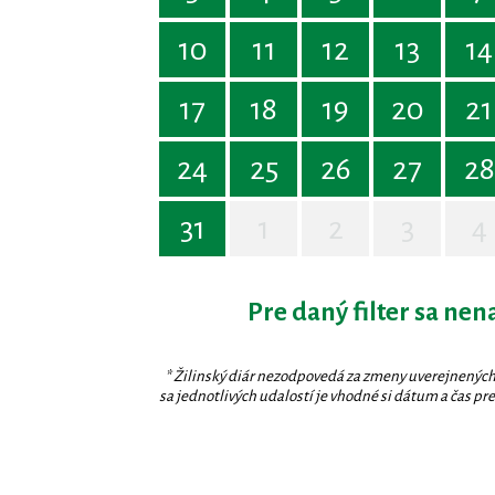
10
11
12
13
14
17
18
19
20
21
24
25
26
27
28
31
1
2
3
4
Pre daný filter sa nen
* Žilinský diár nezodpovedá za zmeny uverejnených
sa jednotlivých udalostí je vhodné si dátum a čas prev