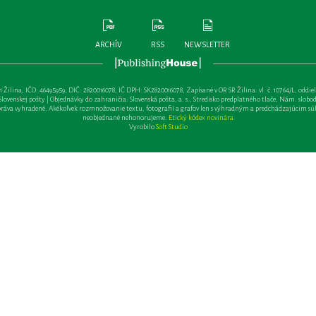
ARCHÍV
RSS
NEWSLETTER
lina, IČO: 46495959, DIČ: 2820016078, IČ DPH: SK2820016078, Zapísané v OR SR Žilina: vl. č. 10764/L, oddiel: Sa 
ovenskej pošty | Objednávky do zahraničia: Slovenská pošta, a. s., Stredisko predplatného tlače, Nám. slobody 
va vyhradené. Akékoľvek rozmnožovanie textu, fotografií a grafov len s výhradným a predchádzajúcim sú
neobjednané nehonorujeme.
Etický kódex novinára
Vyrobilo
Soft Studio