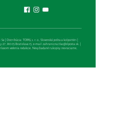
| Distribúcia: TOPAS, s. r. o., Slovenská pošta a kolportéri |
27, 810 05 Bratislava 15, e-mail:
zahranicna.tlac@slposta.sk
. |
hlasom vedenia redakcie. Nevyžiadané rukopisy nevraciame,