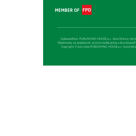
Vydavateľsťvo: PUBLISHING HOUSE a.s., Jána Milca 6, 010 01 Ži
Objednávky na predplatné: prijíma každá pošta a doručovateľ Sl
Copyright © 2012-2026 PUBLISHING HOUSE a.s. Autorské prá