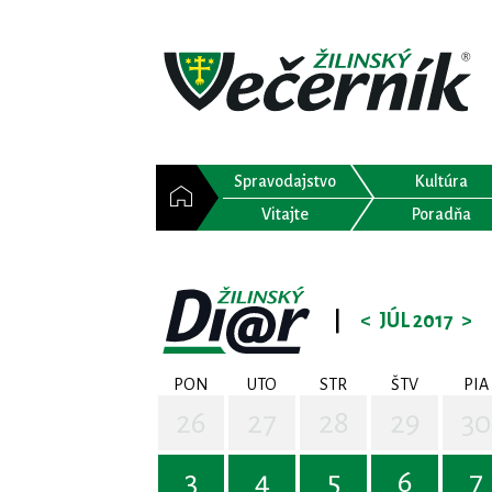
Spravodajstvo
Kultúra
Vitajte
Poradňa
|
<
JÚL 2017
>
PON
UTO
STR
ŠTV
PIA
26
27
28
29
30
3
4
5
6
7