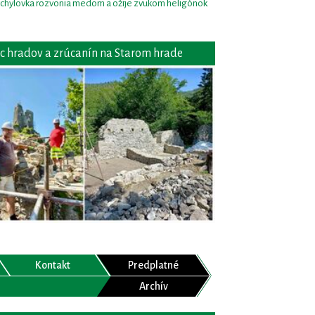
chylovka rozvonia medom a ožije zvukom heligónok
c hradov a zrúcanín na Starom hrade
Kontakt
Predplatné
Archív