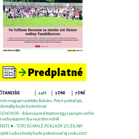
ČÍTANEJŠIE
24H
3 DNI
7 DNÍ
sto reaguje na kritiku Bulváru: Práce pokračujú,
dostatky bude kontrolovať
ZHOVOR - Bánová pred štartom ligy s jasnými cieľmi:
m nebudujeme iba na jeden ročník
TAJTE ♥ - TOTO SÚ MALÉ POKLADY ZO ŽILINY
ojekt Ľudia a hrady bude pokračovať aj v roku 2027