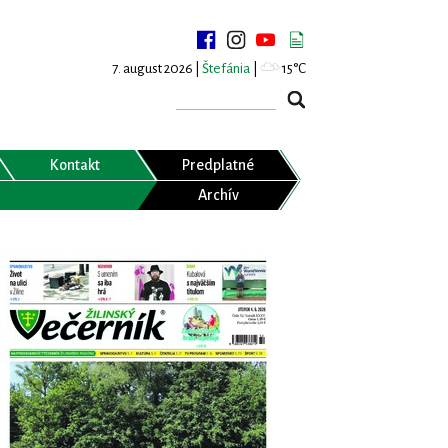
7. august 2026 |
Štefánia
|
15°C
Kontakt
Predplatné
Archív