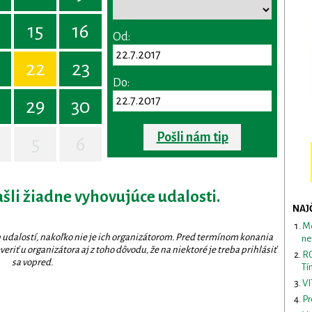
15
16
Od:
22
23
Do:
29
30
Pošli nám tip
5
6
ašli žiadne vyhovujúce udalosti.
NAJ
Me
 udalostí, nakoľko nie je ich organizátorom. Pred termínom konania
ne
eriť u organizátora aj z toho dôvodu, že na niektoré je treba prihlásiť
RO
sa vopred.
Tí
VI
Pr