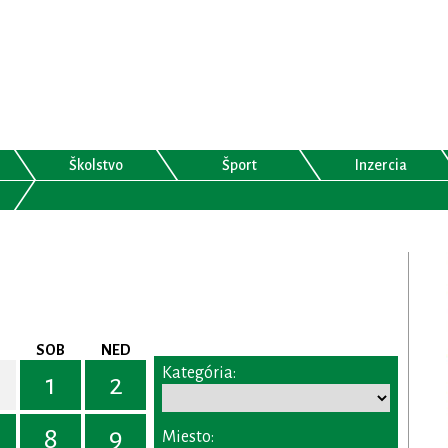
Školstvo
Šport
Inzercia
SOB
NED
Kategória:
1
2
8
9
Miesto: