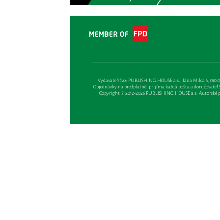
Vydavateľsťvo: PUBLISHING HOUSE a.s., Jána Milca 6, 010 01 Ži
Objednávky na predplatné: prijíma každá pošta a doručovateľ Sl
Copyright © 2012-2026 PUBLISHING HOUSE a.s. Autorské prá