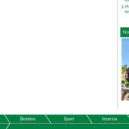
Me
ne
No
Školstvo
Šport
Inzercia