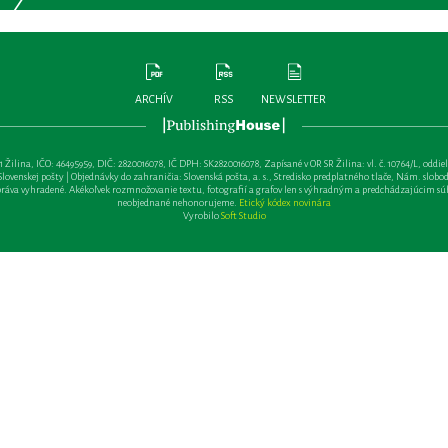
ARCHÍV
RSS
NEWSLETTER
lina, IČO: 46495959, DIČ: 2820016078, IČ DPH: SK2820016078, Zapísané v OR SR Žilina: vl. č. 10764/L, oddiel: Sa 
ovenskej pošty | Objednávky do zahraničia: Slovenská pošta, a. s., Stredisko predplatného tlače, Nám. slobody 
va vyhradené. Akékoľvek rozmnožovanie textu, fotografií a grafov len s výhradným a predchádzajúcim sú
neobjednané nehonorujeme.
Etický kódex novinára
Vyrobilo
Soft Studio