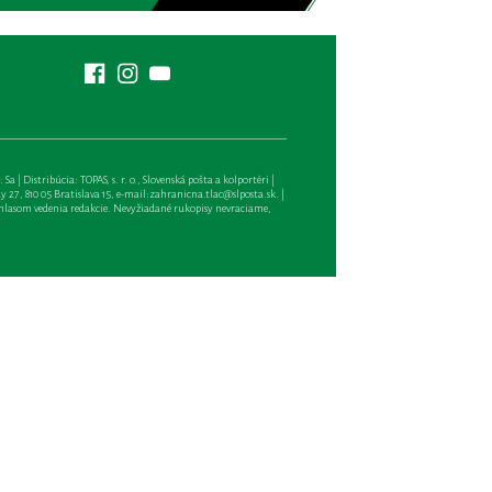
| Distribúcia: TOPAS, s. r. o., Slovenská pošta a kolportéri |
27, 810 05 Bratislava 15, e-mail:
zahranicna.tlac@slposta.sk
. |
hlasom vedenia redakcie. Nevyžiadané rukopisy nevraciame,