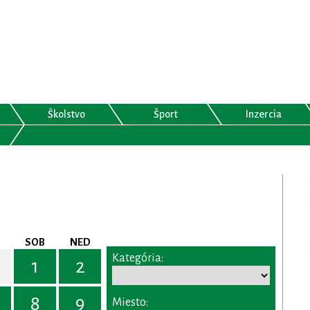
Školstvo
Šport
Inzercia
SOB
NED
Kategória:
1
2
8
9
Miesto: