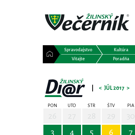
Spravodajstvo
Kultúra
Vitajte
Poradňa
|
<
JÚL 2017
>
PON
UTO
STR
ŠTV
PIA
26
27
28
29
30
3
4
5
6
7