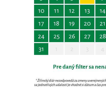
10
11
12
13
14
17
18
19
20
21
24
25
26
27
28
31
1
2
3
4
Pre daný filter sa nen
* Žilinský diár nezodpovedá za zmeny uverejnených
sa jednotlivých udalostí je vhodné si dátum a čas prev