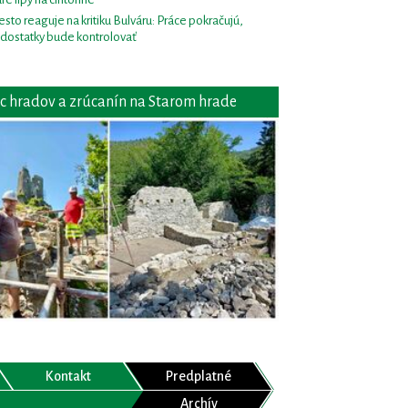
sto reaguje na kritiku Bulváru: Práce pokračujú,
dostatky bude kontrolovať
c hradov a zrúcanín na Starom hrade
Kontakt
Predplatné
Archív