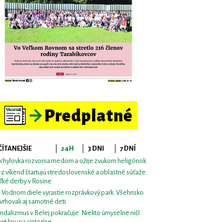
ČÍTANEJŠIE
24H
3 DNI
7 DNÍ
chylovka rozvonia medom a ožije zvukom heligónok
z víkend štartujú stredoslovenské a oblastné súťaže:
ľké derby v Rosine
i Vodnom diele vyrastie rozprávkový park. Všehrisko
vrhovali aj samotné deti
ndalizmus v Belej pokračuje. Niekto úmyselne ničí
aré lipy na cintoríne