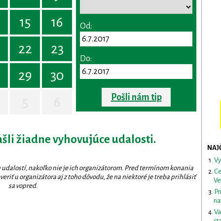
15
16
Od:
22
23
Do:
29
30
Pošli nám tip
5
6
ašli žiadne vyhovujúce udalosti.
NAJ
Vy
 udalostí, nakoľko nie je ich organizátorom. Pred termínom konania
Ce
eriť u organizátora aj z toho dôvodu, že na niektoré je treba prihlásiť
Ve
sa vopred.
Pr
na
Va
st