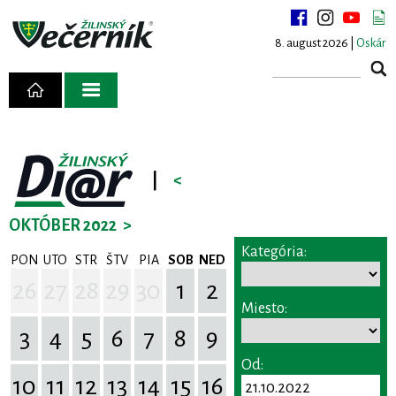
8. august 2026 |
Oskár
|
<
OKTÓBER 2022
>
Kategória:
PON
UTO
STR
ŠTV
PIA
SOB
NED
26
27
28
29
30
1
2
Miesto:
3
4
5
6
7
8
9
Od:
10
11
12
13
14
15
16