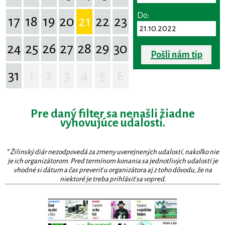
Do:
17
18
19
20
21
22
23
24
25
26
27
28
29
30
Pošli nám tip
31
1
2
3
4
5
6
Pre daný filter sa nenašli žiadne
vyhovujúce udalosti.
* Žilinský diár nezodpovedá za zmeny uverejnených udalostí, nakoľko nie
je ich organizátorom. Pred termínom konania sa jednotlivých udalostí je
vhodné si dátum a čas preveriť u organizátora aj z toho dôvodu, že na
niektoré je treba prihlásiť sa vopred.