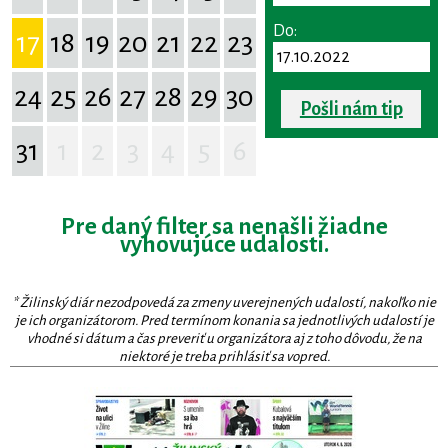
Do:
17
18
19
20
21
22
23
24
25
26
27
28
29
30
Pošli nám tip
31
1
2
3
4
5
6
Pre daný filter sa nenašli žiadne
vyhovujúce udalosti.
* Žilinský diár nezodpovedá za zmeny uverejnených udalostí, nakoľko nie
je ich organizátorom. Pred termínom konania sa jednotlivých udalostí je
vhodné si dátum a čas preveriť u organizátora aj z toho dôvodu, že na
niektoré je treba prihlásiť sa vopred.