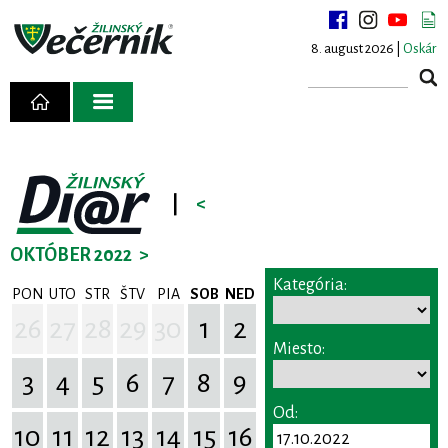
8. august 2026 |
Oskár
|
<
OKTÓBER 2022
>
Kategória:
PON
UTO
STR
ŠTV
PIA
SOB
NED
26
27
28
29
30
1
2
Miesto:
3
4
5
6
7
8
9
Od:
10
11
12
13
14
15
16